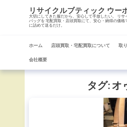
コ
リサイクルブティック ウー
ン
大切にしてきた服だから、安心して手放したい。 リサ
テ
バッグを 宅配買取・店頭買取にて、安心・納得の価格
に詰めて送るだけ。
ン
ツ
に
ホーム
店頭買取・宅配買取について
取
ス
キ
会社概要
ッ
プ
タグ:
オ