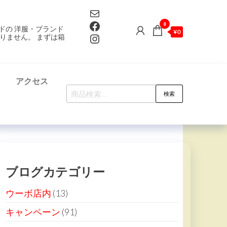
Mail
Facebook
0
ドの 洋服・ブランド
¥0
Instagram
りません。 まずは箱
て
アクセス
検
検索
索
対
象:
ブログカテゴリー
ウーボ店内
(13)
キャンペーン
(91)