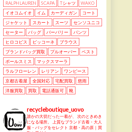
RALPH LAUREN
SCAPA
Tシャツ
WAKO
イオコムイオ
イム
カーディガン
コート
ジャケット
スカート
スーツ
センソユニコ
セーター
バッグ
バーバリー
パンツ
ヒロコビス
ピッコーネ
ブラウス
ブランドバッグ買取
プルオーバー
ベスト
ポールスミス
マックスマーラ
ラルフローレン
レリアン
ワンピース
京都古着屋
全国対応
宅配買取
慈雨
洋服買取
買取
電話通販可
靴
recycleboutique_uovo
誰かの大切だった一着が、
次のときめき
になる場所。
上質なブランド古着・大人
服・バッグをセレクト
京都・高の原｜買