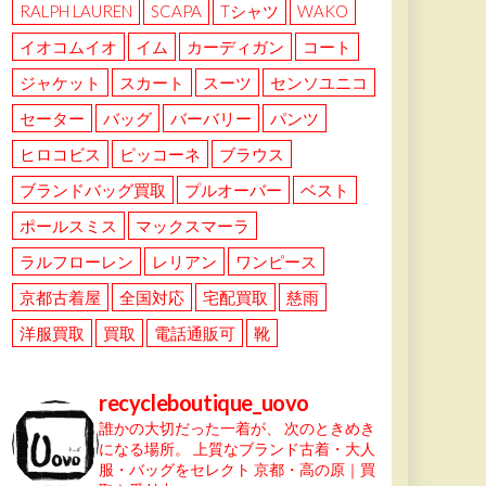
RALPH LAUREN
SCAPA
Tシャツ
WAKO
イオコムイオ
イム
カーディガン
コート
ジャケット
スカート
スーツ
センソユニコ
セーター
バッグ
バーバリー
パンツ
ヒロコビス
ピッコーネ
ブラウス
ブランドバッグ買取
プルオーバー
ベスト
ポールスミス
マックスマーラ
ラルフローレン
レリアン
ワンピース
京都古着屋
全国対応
宅配買取
慈雨
洋服買取
買取
電話通販可
靴
recycleboutique_uovo
誰かの大切だった一着が、
次のときめき
になる場所。
上質なブランド古着・大人
服・バッグをセレクト
京都・高の原｜買