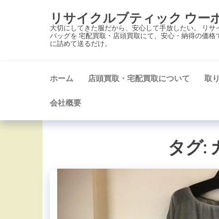
コ
リサイクルブティック ウー
ン
大切にしてきた服だから、安心して手放したい。 リサ
テ
バッグを 宅配買取・店頭買取にて、安心・納得の価格
に詰めて送るだけ。
ン
ツ
に
ホーム
店頭買取・宅配買取について
取
ス
キ
会社概要
ッ
プ
タグ: