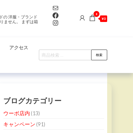
Mail
Facebook
0
ドの 洋服・ブランド
¥0
Instagram
りません。 まずは箱
て
アクセス
検
検索
索
対
象:
ブログカテゴリー
ウーボ店内
(13)
キャンペーン
(91)