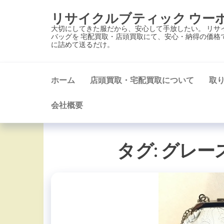
コ
リサイクルブティック ウー
ン
大切にしてきた服だから、安心して手放したい。 リサ
テ
バッグを 宅配買取・店頭買取にて、安心・納得の価格
に詰めて送るだけ。
ン
ツ
に
ホーム
店頭買取・宅配買取について
取
ス
キ
会社概要
ッ
プ
タグ:
グレー