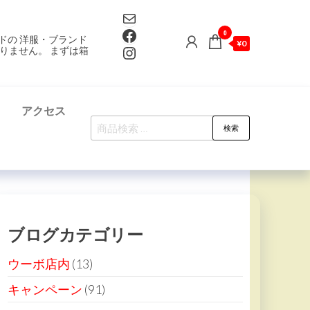
Mail
Facebook
0
ドの 洋服・ブランド
¥0
Instagram
りません。 まずは箱
て
アクセス
検
検索
索
対
象:
ブログカテゴリー
ウーボ店内
(13)
キャンペーン
(91)