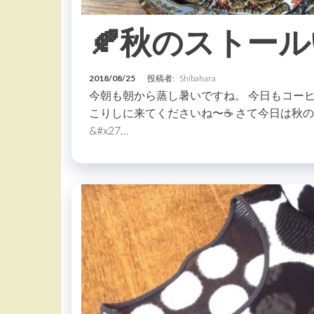
🍂秋のストー
2018/08/25
投稿者:
Shibahara
今朝も朝から蒸し暑いですね。 今日もコー
こりしに来てくださいね〜☕️ さて今日は秋
&#x27…