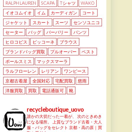
RALPH LAUREN
SCAPA
Tシャツ
WAKO
イオコムイオ
イム
カーディガン
コート
ジャケット
スカート
スーツ
センソユニコ
セーター
バッグ
バーバリー
パンツ
ヒロコビス
ピッコーネ
ブラウス
ブランドバッグ買取
プルオーバー
ベスト
ポールスミス
マックスマーラ
ラルフローレン
レリアン
ワンピース
京都古着屋
全国対応
宅配買取
慈雨
洋服買取
買取
電話通販可
靴
recycleboutique_uovo
誰かの大切だった一着が、
次のときめき
になる場所。
上質なブランド古着・大人
服・バッグをセレクト
京都・高の原｜買