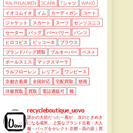
RALPH LAUREN
SCAPA
Tシャツ
WAKO
イオコムイオ
イム
カーディガン
コート
ジャケット
スカート
スーツ
センソユニコ
セーター
バッグ
バーバリー
パンツ
ヒロコビス
ピッコーネ
ブラウス
ブランドバッグ買取
プルオーバー
ベスト
ポールスミス
マックスマーラ
ラルフローレン
レリアン
ワンピース
京都古着屋
全国対応
宅配買取
慈雨
洋服買取
買取
電話通販可
靴
recycleboutique_uovo
誰かの大切だった一着が、
次のときめき
になる場所。
上質なブランド古着・大人
服・バッグをセレクト
京都・高の原｜買