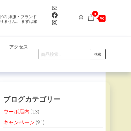
Mail
Facebook
0
ドの 洋服・ブランド
¥0
Instagram
りません。 まずは箱
て
アクセス
検
検索
索
対
象:
ブログカテゴリー
ウーボ店内
(13)
キャンペーン
(91)