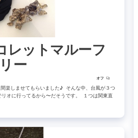
ouf コレットマルーフ
リー
オフ
週間楽しませてもらいました♪ そんな中、台風が３つ
でリオに行ってるから〜だそうです。 １つは関東直