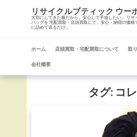
コ
リサイクルブティック ウー
ン
大切にしてきた服だから、安心して手放したい。 リサ
テ
バッグを 宅配買取・店頭買取にて、安心・納得の価格
に詰めて送るだけ。
ン
ツ
に
ホーム
店頭買取・宅配買取について
取
ス
キ
会社概要
ッ
プ
タグ:
コ