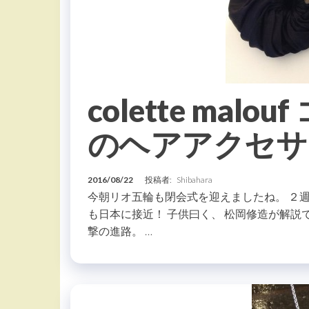
colette mal
のヘアアクセサ
2016/08/22
投稿者:
Shibahara
今朝リオ五輪も閉会式を迎えましたね。 ２
も日本に接近！ 子供曰く、 松岡修造が解説
撃の進路。 …