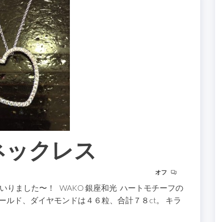
ネックレス
オフ
りました〜！ WAKO 銀座和光 ハートモチーフの
ールド、ダイヤモンドは４６粒、合計７８ct。 キラ