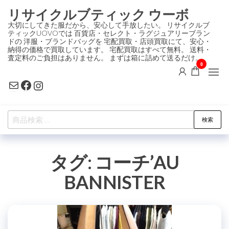
コ
リサイクルブティック ウーボ
ン
大切にしてきた服だから、安心して手放したい。 リサイクルブ
ティックUOVOでは 百貨店・セレクト・ラグジュアリーブラン
テ
ドの 洋服・ブランドバッグを 宅配買取・店頭買取にて、安心・
ン
納得の価格で買取しています。 宅配買取はすべて無料。 送料・
査定料のご負担はありません。 まずは箱に詰めて送るだけ。
ツ
0
に
Mail
Facebook
Instagram
ス
キ
検
ッ
検索
索
プ
対
タグ:
コーチ’AU
象:
BANNISTER