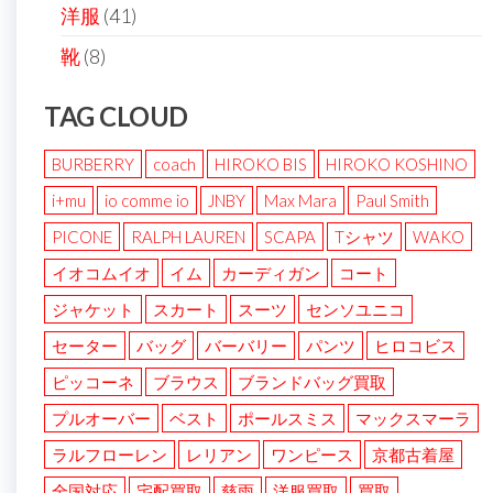
洋服
(41)
靴
(8)
TAG CLOUD
BURBERRY
coach
HIROKO BIS
HIROKO KOSHINO
i+mu
io comme io
JNBY
Max Mara
Paul Smith
PICONE
RALPH LAUREN
SCAPA
Tシャツ
WAKO
イオコムイオ
イム
カーディガン
コート
ジャケット
スカート
スーツ
センソユニコ
セーター
バッグ
バーバリー
パンツ
ヒロコビス
ピッコーネ
ブラウス
ブランドバッグ買取
プルオーバー
ベスト
ポールスミス
マックスマーラ
ラルフローレン
レリアン
ワンピース
京都古着屋
全国対応
宅配買取
慈雨
洋服買取
買取