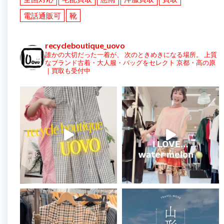
電話通販可
靴
recycleboutique_uovo
誰かの大切だった一着が、
次のときめきになる場所。
上質
なブランド古着・大人服・バッグをセレクト
京都・高の原
｜買取も受付中