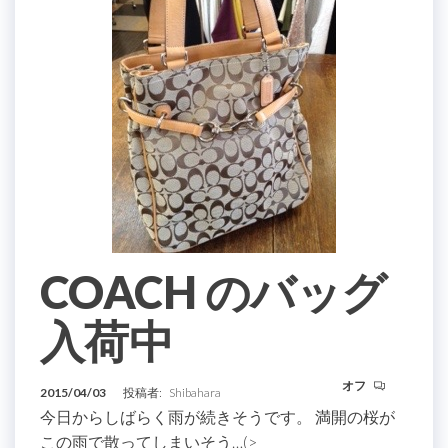
COACH のバッグ
入荷中
オフ
2015/04/03
投稿者:
Shibahara
今日からしばらく雨が続きそうです。 満開の桜が
この雨で散ってしまいそう…(>_