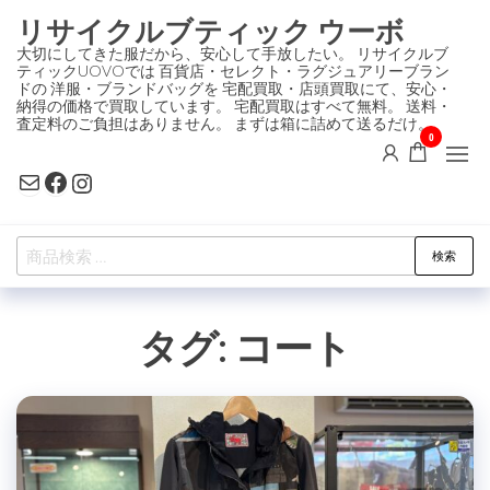
コ
リサイクルブティック ウーボ
ン
大切にしてきた服だから、安心して手放したい。 リサイクルブ
ティックUOVOでは 百貨店・セレクト・ラグジュアリーブラン
テ
ドの 洋服・ブランドバッグを 宅配買取・店頭買取にて、安心・
ン
納得の価格で買取しています。 宅配買取はすべて無料。 送料・
査定料のご負担はありません。 まずは箱に詰めて送るだけ。
ツ
0
に
Mail
Facebook
Instagram
ス
キ
検
ッ
検索
索
プ
対
タグ:
コート
象: