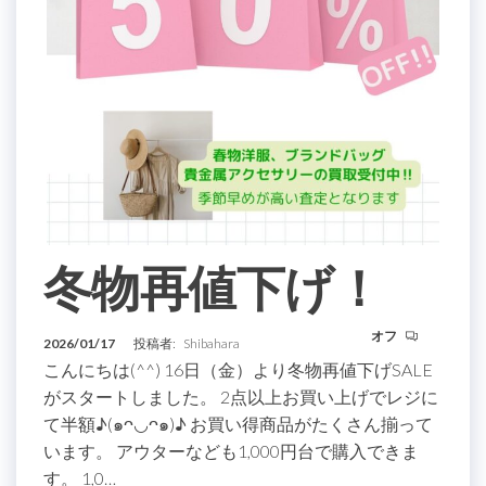
冬物再値下げ！
オフ
2026/01/17
投稿者:
Shibahara
こんにちは(^^) 16日（金）より冬物再値下げSALE
がスタートしました。 2点以上お買い上げでレジに
て半額♪(๑ᴖ◡ᴖ๑)♪ お買い得商品がたくさん揃って
います。 アウターなども1,000円台で購入できま
す。 1,0…