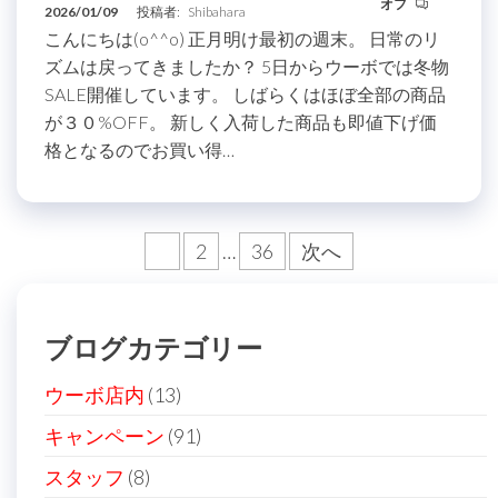
オフ
2026/01/09
投稿者:
Shibahara
こんにちは(o^^o) 正月明け最初の週末。 日常のリ
ズムは戻ってきましたか？ 5日からウーボでは冬物
SALE開催しています。 しばらくはほぼ全部の商品
が３０%OFF。 新しく入荷した商品も即値下げ価
格となるのでお買い得…
投
1
2
…
36
次へ
稿
の
ブログカテゴリー
ペ
ー
ウーボ店内
(13)
ジ
キャンペーン
(91)
送
スタッフ
(8)