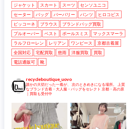
ジャケット
スカート
スーツ
センソユニコ
セーター
バッグ
バーバリー
パンツ
ヒロコビス
ピッコーネ
ブラウス
ブランドバッグ買取
プルオーバー
ベスト
ポールスミス
マックスマーラ
ラルフローレン
レリアン
ワンピース
京都古着屋
全国対応
宅配買取
慈雨
洋服買取
買取
電話通販可
靴
recycleboutique_uovo
誰かの大切だった一着が、
次のときめきになる場所。
上質
なブランド古着・大人服・バッグをセレクト
京都・高の原
｜買取も受付中