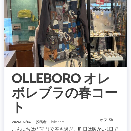
OLLEBORO オレ
ボレブラの春コー
ト
オフ
2026/02/06
投稿者:
Shibahara
こんにちは(*’▽’*) 立春も過ぎ、昨日は暖かい1日で