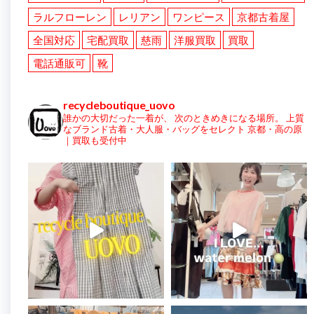
ラルフローレン
レリアン
ワンピース
京都古着屋
全国対応
宅配買取
慈雨
洋服買取
買取
電話通販可
靴
recycleboutique_uovo
誰かの大切だった一着が、
次のときめきになる場所。
上質
なブランド古着・大人服・バッグをセレクト
京都・高の原
｜買取も受付中