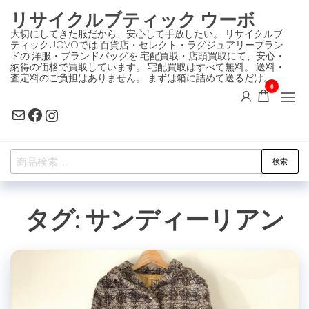
コ
リサイクルブティック ウーボ
ン
大切にしてきた服だから、安心して手放したい。 リサイクルブ
ティックUOVOでは 百貨店・セレクト・ラグジュアリーブラン
テ
ドの 洋服・ブランドバッグを 宅配買取・店頭買取にて、安心・
ン
納得の価格で買取しています。 宅配買取はすべて無料。 送料・
査定料のご負担はありません。 まずは箱に詰めて送るだけ。
ツ
0
に
Mail
Facebook
Instagram
ス
キ
検
ッ
検索
索
プ
対
タグ:
サンディーリアン
象: