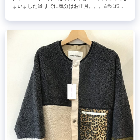
まいました😅 すでに気分はお正月。。。&#x1f3…