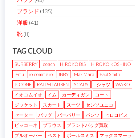
ブランド
(135)
洋服
(41)
靴
(8)
TAG CLOUD
BURBERRY
coach
HIROKO BIS
HIROKO KOSHINO
i+mu
io comme io
JNBY
Max Mara
Paul Smith
PICONE
RALPH LAUREN
SCAPA
Tシャツ
WAKO
イオコムイオ
イム
カーディガン
コート
ジャケット
スカート
スーツ
センソユニコ
セーター
バッグ
バーバリー
パンツ
ヒロコビス
ピッコーネ
ブラウス
ブランドバッグ買取
プルオーバー
ベスト
ポールスミス
マックスマーラ