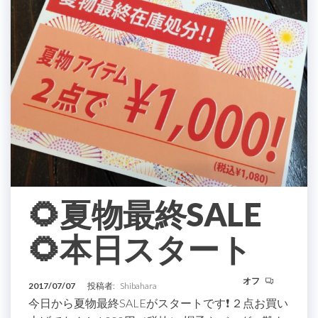
🌻夏物最終SALE
🌻本日スタート
オフ
2017/07/07
投稿者:
Shibahara
今日から夏物最終SALEがスタートです❗️ ２点お買い