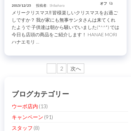
オフ
2015/12/25
投稿者:
Shibahara
メリークリスマス‼︎ 皆様楽しいクリスマスをお過ご
しですか？ 我が家にも無事サンタさんは来てくれ
たようで 子供達は朝から騒いでいました(*^^*) では
今日も店頭の商品をご紹介します！ HANAE MORI
ハナエモリ …
投
1
2
次へ
稿
の
ブログカテゴリー
ペ
ー
ウーボ店内
(13)
ジ
キャンペーン
(91)
送
スタッフ
(8)