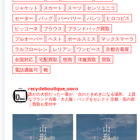
ジャケット
スカート
スーツ
センソユニコ
セーター
バッグ
バーバリー
パンツ
ヒロコビス
ピッコーネ
ブラウス
ブランドバッグ買取
プルオーバー
ベスト
ポールスミス
マックスマーラ
ラルフローレン
レリアン
ワンピース
京都古着屋
全国対応
宅配買取
慈雨
洋服買取
買取
電話通販可
靴
recycleboutique_uovo
誰かの大切だった一着が、
次のときめきになる場所。
上質
なブランド古着・大人服・バッグをセレクト
京都・高の原
｜買取も受付中