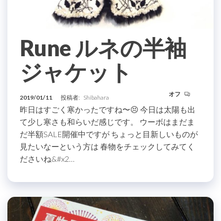
Rune ルネの半袖
ジャケット
オフ
2019/01/11
投稿者:
Shibahara
昨日はすごく寒かったですね〜😣 今日は太陽も出
て少し寒さも和らいだ感じです。 ウーボはまだま
だ半額SALE開催中ですが ちょっと目新しいものが
見たいなーという方は 春物をチェックしてみてく
ださいね&#x2…