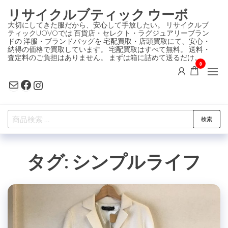
コ
リサイクルブティック ウーボ
ン
大切にしてきた服だから、安心して手放したい。 リサイクルブ
ティックUOVOでは 百貨店・セレクト・ラグジュアリーブラン
テ
ドの 洋服・ブランドバッグを 宅配買取・店頭買取にて、安心・
ン
納得の価格で買取しています。 宅配買取はすべて無料。 送料・
査定料のご負担はありません。 まずは箱に詰めて送るだけ。
ツ
0
に
Mail
Facebook
Instagram
ス
キ
検
ッ
検索
索
プ
対
タグ:
シンプルライフ
象: