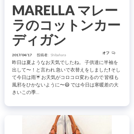
MARELLA マレー
ラのコットンカー
ディガン
オフ
2017/04/17
投稿者:
Shibahara
昨日は夏ようなお天気でしたね。 子供達に半袖を
出して〜！と言われ 急いで衣替えをしました❗️ そし
て今日は雨☔️ お天気がコロコロ変わるので 皆様も
風邪をひかないように〜😷 では今日は寒暖差の大
きいこの季…