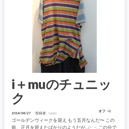
i＋muのチュニッ
ク
オフ
2014/04/27
投稿者:
Uovo
ゴールデンウィークを迎え もう五月なんだ〜 この
前、正月を迎えたばかりのようだが…(･_･; この分で