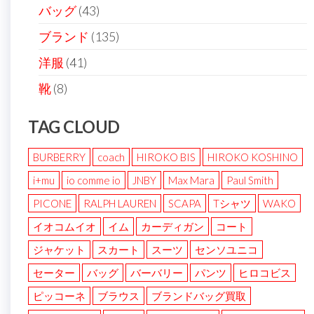
バッグ
(43)
ブランド
(135)
洋服
(41)
靴
(8)
TAG CLOUD
BURBERRY
coach
HIROKO BIS
HIROKO KOSHINO
i+mu
io comme io
JNBY
Max Mara
Paul Smith
PICONE
RALPH LAUREN
SCAPA
Tシャツ
WAKO
イオコムイオ
イム
カーディガン
コート
ジャケット
スカート
スーツ
センソユニコ
セーター
バッグ
バーバリー
パンツ
ヒロコビス
ピッコーネ
ブラウス
ブランドバッグ買取