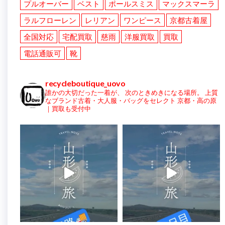
プルオーバー
ベスト
ポールスミス
マックスマーラ
ラルフローレン
レリアン
ワンピース
京都古着屋
全国対応
宅配買取
慈雨
洋服買取
買取
電話通販可
靴
recycleboutique_uovo
誰かの大切だった一着が、
次のときめきになる場所。
上質
なブランド古着・大人服・バッグをセレクト
京都・高の原
｜買取も受付中