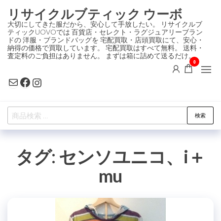
コ
リサイクルブティック ウーボ
ン
大切にしてきた服だから、安心して手放したい。 リサイクルブ
ティックUOVOでは 百貨店・セレクト・ラグジュアリーブラン
テ
ドの 洋服・ブランドバッグを 宅配買取・店頭買取にて、安心・
ン
納得の価格で買取しています。 宅配買取はすべて無料。 送料・
査定料のご負担はありません。 まずは箱に詰めて送るだけ。
ツ
0
に
Mail
Facebook
Instagram
ス
キ
検
ッ
検索
索
プ
対
タグ:
センソユニコ、i＋
象:
mu