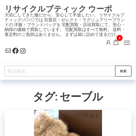
コ
リサイクルブティック ウーボ
ン
大切にしてきた服だから、安心して手放したい。 リサイクルブ
ティックUOVOでは 百貨店・セレクト・ラグジュアリーブラン
テ
ドの 洋服・ブランドバッグを 宅配買取・店頭買取にて、安心・
ン
納得の価格で買取しています。 宅配買取はすべて無料。 送料・
査定料のご負担はありません。 まずは箱に詰めて送るだけ。
ツ
0
に
Mail
Facebook
Instagram
ス
キ
検
ッ
検索
索
プ
対
タグ:
セーブル
象: