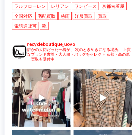
ラルフローレン
レリアン
ワンピース
京都古着屋
全国対応
宅配買取
慈雨
洋服買取
買取
電話通販可
靴
recycleboutique_uovo
誰かの大切だった一着が、
次のときめきになる場所。
上質
なブランド古着・大人服・バッグをセレクト
京都・高の原
｜買取も受付中