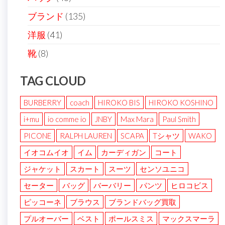
ブランド
(135)
洋服
(41)
靴
(8)
TAG CLOUD
BURBERRY
coach
HIROKO BIS
HIROKO KOSHINO
i+mu
io comme io
JNBY
Max Mara
Paul Smith
PICONE
RALPH LAUREN
SCAPA
Tシャツ
WAKO
イオコムイオ
イム
カーディガン
コート
ジャケット
スカート
スーツ
センソユニコ
セーター
バッグ
バーバリー
パンツ
ヒロコビス
ピッコーネ
ブラウス
ブランドバッグ買取
プルオーバー
ベスト
ポールスミス
マックスマーラ