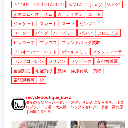
PICONE
RALPH LAUREN
SCAPA
Tシャツ
WAKO
イオコムイオ
イム
カーディガン
コート
ジャケット
スカート
スーツ
センソユニコ
セーター
バッグ
バーバリー
パンツ
ヒロコビス
ピッコーネ
ブラウス
ブランドバッグ買取
プルオーバー
ベスト
ポールスミス
マックスマーラ
ラルフローレン
レリアン
ワンピース
京都古着屋
全国対応
宅配買取
慈雨
洋服買取
買取
電話通販可
靴
recycleboutique_uovo
誰かの大切だった一着が、
次のときめきになる場所。
上質
なブランド古着・大人服・バッグをセレクト
京都・高の原
｜買取も受付中