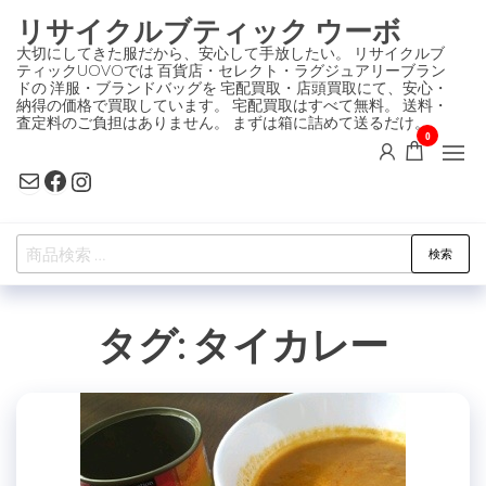
コ
リサイクルブティック ウーボ
ン
大切にしてきた服だから、安心して手放したい。 リサイクルブ
ティックUOVOでは 百貨店・セレクト・ラグジュアリーブラン
テ
ドの 洋服・ブランドバッグを 宅配買取・店頭買取にて、安心・
ン
納得の価格で買取しています。 宅配買取はすべて無料。 送料・
査定料のご負担はありません。 まずは箱に詰めて送るだけ。
ツ
0
に
Mail
Facebook
Instagram
ス
キ
検
ッ
検索
索
プ
対
タグ:
タイカレー
象: