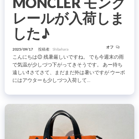
MONCLER モンク
レールが入荷しま
した♪
オフ
2025/09/17
投稿者:
Shibahara
こんにちは😊 残暑厳しいですね。 でも今週末の雨
で気温が少しづつ下がってきそうです。 あー待ち
遠しい❗️ さてさて、まだまだ外は暑いですが ウーボ
にはアウターも少しづつ入荷して…