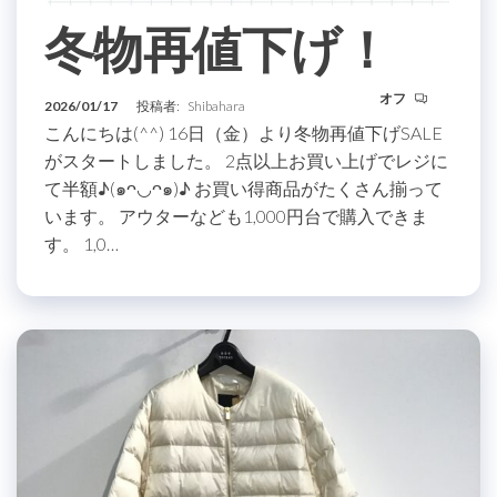
冬物再値下げ！
オフ
2026/01/17
投稿者:
Shibahara
こんにちは(^^) 16日（金）より冬物再値下げSALE
がスタートしました。 2点以上お買い上げでレジに
て半額♪(๑ᴖ◡ᴖ๑)♪ お買い得商品がたくさん揃って
います。 アウターなども1,000円台で購入できま
す。 1,0…