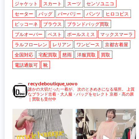
ジャケット
スカート
スーツ
センソユニコ
セーター
バッグ
バーバリー
パンツ
ヒロコビス
ピッコーネ
ブラウス
ブランドバッグ買取
プルオーバー
ベスト
ポールスミス
マックスマーラ
ラルフローレン
レリアン
ワンピース
京都古着屋
全国対応
宅配買取
慈雨
洋服買取
買取
電話通販可
靴
recycleboutique_uovo
誰かの大切だった一着が、
次のときめきになる場所。
上質
なブランド古着・大人服・バッグをセレクト
京都・高の原
｜買取も受付中