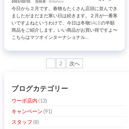
2021/02/01
投稿者:
Shibahara
今日から２月です。春物もたくさん店頭に並んでき
ましたがまだまだ寒い日は続きます。２月が一番寒
いですよねというわけで、今日は冬物SALEの半額
商品をご紹介します。いい商品がお買い得ですよ〜
こちらはマツオインターナショナル…
投
1
2
次へ
稿
の
ブログカテゴリー
ペ
ー
ウーボ店内
(13)
ジ
キャンペーン
(91)
送
スタッフ
(8)