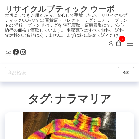
コ
リサイクルブティック ウーボ
ン
大切にしてきた服だから、安心して手放したい。 リサイクルブ
ティックUOVOでは 百貨店・セレクト・ラグジュアリーブラン
テ
ドの 洋服・ブランドバッグを 宅配買取・店頭買取にて、安心・
ン
納得の価格で買取しています。 宅配買取はすべて無料。 送料・
査定料のご負担はありません。 まずは箱に詰めて送るだけ。
ツ
0
に
Mail
Facebook
Instagram
ス
キ
検
ッ
検索
索
プ
対
タグ:
ナラマリア
象: