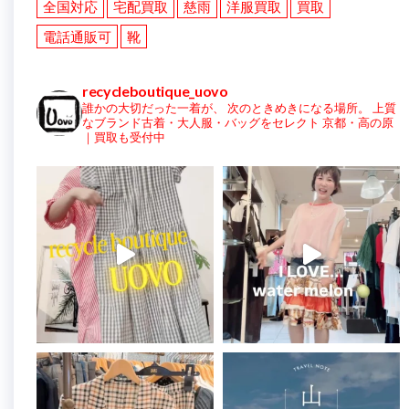
全国対応
宅配買取
慈雨
洋服買取
買取
電話通販可
靴
recycleboutique_uovo
誰かの大切だった一着が、
次のときめきになる場所。
上質
なブランド古着・大人服・バッグをセレクト
京都・高の原
｜買取も受付中