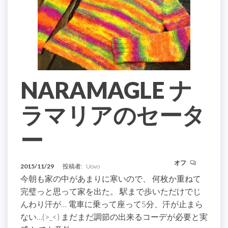
NARAMAGLE ナ
ラマリアのセータ
ー
オフ
2015/11/29
投稿者:
Uovo
今朝も家の中があまりに寒いので、 何枚か重ねて
完璧っと思って家を出た。 駅まで歩いただけでじ
んわり汗が… 電車に乗って座って5分、汗が止まら
ない…(>_<) まだまだ調節の出来るコーデが必要と実