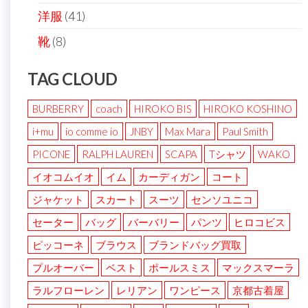
洋服
(41)
靴
(8)
TAG CLOUD
BURBERRY
coach
HIROKO BIS
HIROKO KOSHINO
i+mu
io comme io
JNBY
Max Mara
Paul Smith
PICONE
RALPH LAUREN
SCAPA
Tシャツ
WAKO
イオコムイオ
イム
カーディガン
コート
ジャケット
スカート
スーツ
センソユニコ
セーター
バッグ
バーバリー
パンツ
ヒロコビス
ピッコーネ
ブラウス
ブランドバッグ買取
プルオーバー
ベスト
ポールスミス
マックスマーラ
ラルフローレン
レリアン
ワンピース
京都古着屋