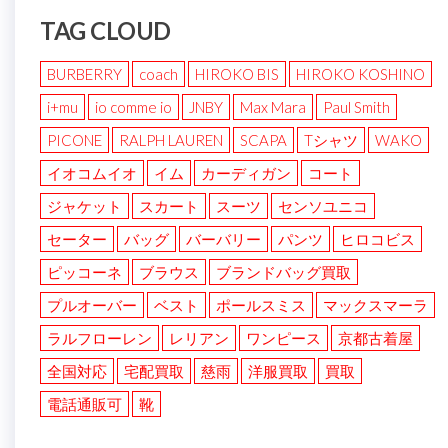
TAG CLOUD
BURBERRY
coach
HIROKO BIS
HIROKO KOSHINO
i+mu
io comme io
JNBY
Max Mara
Paul Smith
PICONE
RALPH LAUREN
SCAPA
Tシャツ
WAKO
イオコムイオ
イム
カーディガン
コート
ジャケット
スカート
スーツ
センソユニコ
セーター
バッグ
バーバリー
パンツ
ヒロコビス
ピッコーネ
ブラウス
ブランドバッグ買取
プルオーバー
ベスト
ポールスミス
マックスマーラ
ラルフローレン
レリアン
ワンピース
京都古着屋
全国対応
宅配買取
慈雨
洋服買取
買取
電話通販可
靴