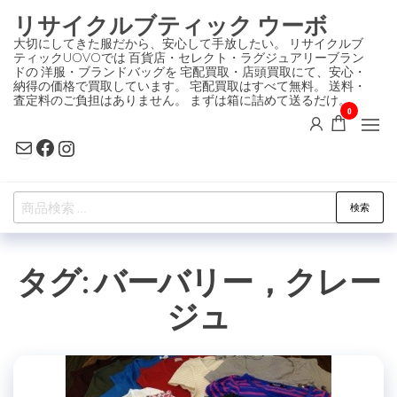
コ
リサイクルブティック ウーボ
ン
大切にしてきた服だから、安心して手放したい。 リサイクルブ
ティックUOVOでは 百貨店・セレクト・ラグジュアリーブラン
テ
ドの 洋服・ブランドバッグを 宅配買取・店頭買取にて、安心・
ン
納得の価格で買取しています。 宅配買取はすべて無料。 送料・
査定料のご負担はありません。 まずは箱に詰めて送るだけ。
ツ
0
に
Mail
Facebook
Instagram
ス
キ
検
ッ
検索
索
プ
対
タグ:
バーバリー，クレー
象:
ジュ