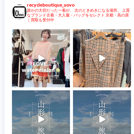
recycleboutique_uovo
誰かの大切だった一着が、
次のときめきになる場所。
上質
なブランド古着・大人服・バッグをセレクト
京都・高の原
｜買取も受付中