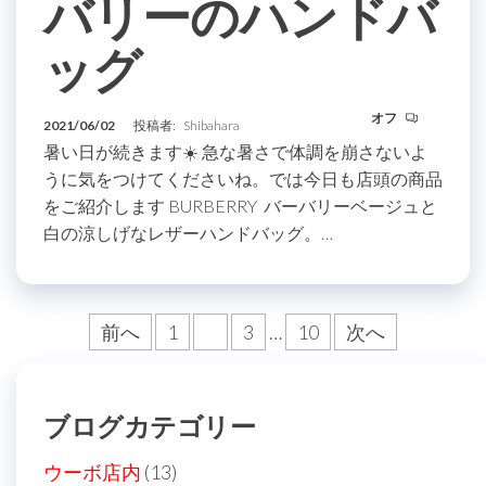
バリーのハンドバ
ッグ
オフ
2021/06/02
投稿者:
Shibahara
暑い日が続きます☀️ 急な暑さで体調を崩さないよ
うに気をつけてくださいね。では今日も店頭の商品
をご紹介します BURBERRY バーバリーベージュと
白の涼しげなレザーハンドバッグ。…
投
前へ
1
2
3
…
10
次へ
稿
の
ブログカテゴリー
ペ
ー
ウーボ店内
(13)