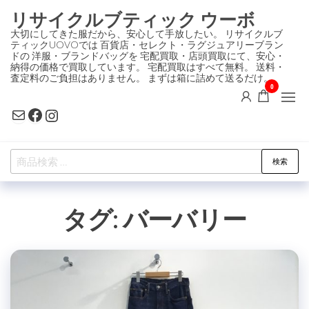
コ
リサイクルブティック ウーボ
ン
大切にしてきた服だから、安心して手放したい。 リサイクルブ
ティックUOVOでは 百貨店・セレクト・ラグジュアリーブラン
テ
ドの 洋服・ブランドバッグを 宅配買取・店頭買取にて、安心・
ン
納得の価格で買取しています。 宅配買取はすべて無料。 送料・
査定料のご負担はありません。 まずは箱に詰めて送るだけ。
ツ
0
に
Mail
Facebook
Instagram
ス
キ
検
ッ
検索
索
プ
対
タグ:
バーバリー
象: