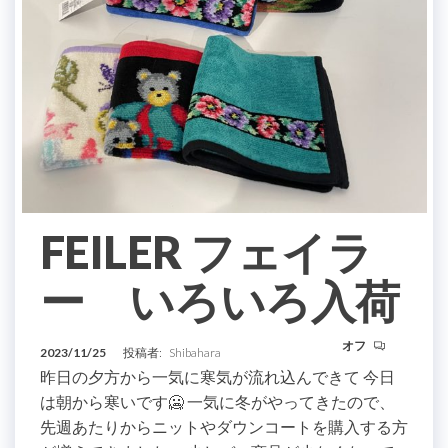
FEILER フェイラ
ー いろいろ入荷
オフ
2023/11/25
投稿者:
Shibahara
昨日の夕方から一気に寒気が流れ込んできて 今日
は朝から寒いです🥶 一気に冬がやってきたので、
先週あたりからニットやダウンコートを購入する方