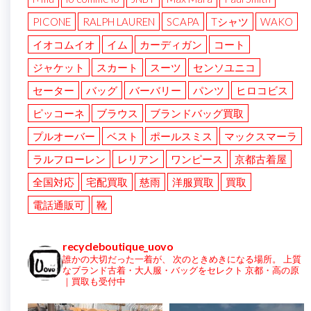
PICONE
RALPH LAUREN
SCAPA
Tシャツ
WAKO
イオコムイオ
イム
カーディガン
コート
ジャケット
スカート
スーツ
センソユニコ
セーター
バッグ
バーバリー
パンツ
ヒロコビス
ピッコーネ
ブラウス
ブランドバッグ買取
プルオーバー
ベスト
ポールスミス
マックスマーラ
ラルフローレン
レリアン
ワンピース
京都古着屋
全国対応
宅配買取
慈雨
洋服買取
買取
電話通販可
靴
recycleboutique_uovo
誰かの大切だった一着が、
次のときめきになる場所。
上質
なブランド古着・大人服・バッグをセレクト
京都・高の原
｜買取も受付中