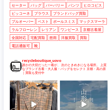
セーター
バッグ
バーバリー
パンツ
ヒロコビス
ピッコーネ
ブラウス
ブランドバッグ買取
プルオーバー
ベスト
ポールスミス
マックスマーラ
ラルフローレン
レリアン
ワンピース
京都古着屋
全国対応
宅配買取
慈雨
洋服買取
買取
電話通販可
靴
recycleboutique_uovo
誰かの大切だった一着が、
次のときめきになる場所。
上質
なブランド古着・大人服・バッグをセレクト
京都・高の原
｜買取も受付中