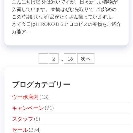
こんにちは😊 外は寒いですが、日々新しい春物が
入荷しています。 春物はぜひ先取りで… 出始めの
この時期はいい商品がたくさん揃っていますよ。
さて今日はHIROKO BIS ヒロコビスの春物をご紹介
万能ア…
投
1
2
…
16
次へ
稿
の
ブログカテゴリー
ペ
ー
ウーボ店内
(13)
ジ
キャンペーン
(91)
送
スタッフ
(8)
り
セール
(274)