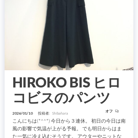
HIROKO BIS ヒロ
コビスのパンツ
オフ
2026/01/10
投稿者:
Shibahara
こんにちは(*^^*) 今日から３連休。 初日の今日は南
風の影響で気温が上がる予報。 でも明日からはま
た一気に冷え込むそうです。 アウターやニットな