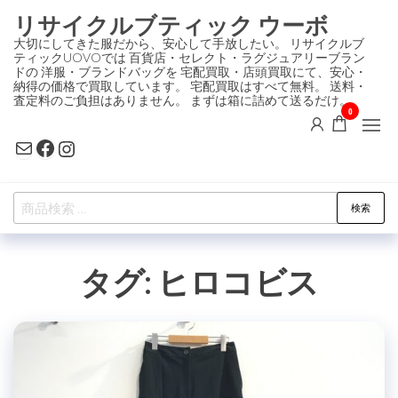
コ
リサイクルブティック ウーボ
ン
大切にしてきた服だから、安心して手放したい。 リサイクルブ
ティックUOVOでは 百貨店・セレクト・ラグジュアリーブラン
テ
ドの 洋服・ブランドバッグを 宅配買取・店頭買取にて、安心・
ン
納得の価格で買取しています。 宅配買取はすべて無料。 送料・
査定料のご負担はありません。 まずは箱に詰めて送るだけ。
ツ
0
に
Mail
Facebook
Instagram
ス
キ
検
ッ
検索
索
プ
対
タグ:
ヒロコビス
象: