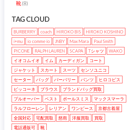
靴
(8)
TAG CLOUD
BURBERRY
coach
HIROKO BIS
HIROKO KOSHINO
i+mu
io comme io
JNBY
Max Mara
Paul Smith
PICONE
RALPH LAUREN
SCAPA
Tシャツ
WAKO
イオコムイオ
イム
カーディガン
コート
ジャケット
スカート
スーツ
センソユニコ
セーター
バッグ
バーバリー
パンツ
ヒロコビス
ピッコーネ
ブラウス
ブランドバッグ買取
プルオーバー
ベスト
ポールスミス
マックスマーラ
ラルフローレン
レリアン
ワンピース
京都古着屋
全国対応
宅配買取
慈雨
洋服買取
買取
電話通販可
靴