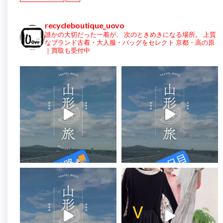
recycleboutique_uovo
誰かの大切だった一着が、
次のときめきになる場所。
上質
なブランド古着・大人服・バッグをセレクト
京都・高の原
｜買取も受付中