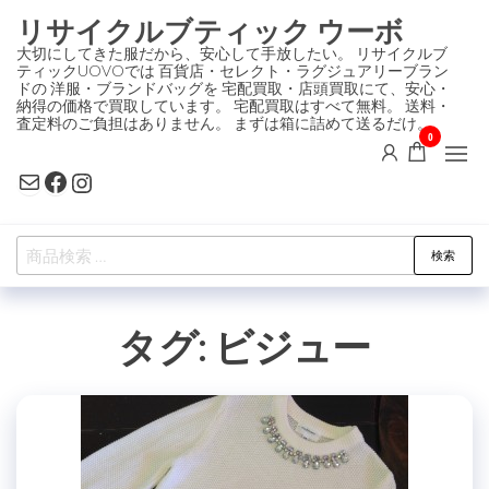
コ
リサイクルブティック ウーボ
ン
大切にしてきた服だから、安心して手放したい。 リサイクルブ
ティックUOVOでは 百貨店・セレクト・ラグジュアリーブラン
テ
ドの 洋服・ブランドバッグを 宅配買取・店頭買取にて、安心・
ン
納得の価格で買取しています。 宅配買取はすべて無料。 送料・
査定料のご負担はありません。 まずは箱に詰めて送るだけ。
ツ
0
に
Mail
Facebook
Instagram
ス
キ
検
ッ
検索
索
プ
対
タグ:
ビジュー
象: