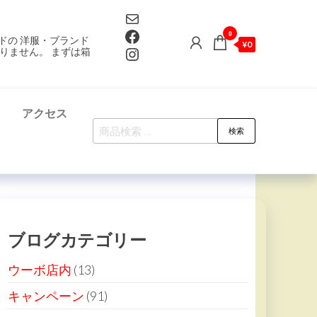
Mail
Facebook
0
ドの 洋服・ブランド
¥0
Instagram
りません。 まずは箱
て
アクセス
検
検索
索
対
象:
ブログカテゴリー
ウーボ店内
(13)
キャンペーン
(91)