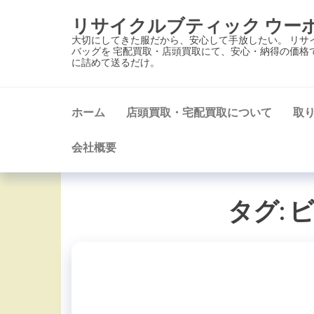
コ
リサイクルブティック ウー
ン
大切にしてきた服だから、安心して手放したい。 リサ
テ
バッグを 宅配買取・店頭買取にて、安心・納得の価格
に詰めて送るだけ。
ン
ツ
に
ホーム
店頭買取・宅配買取について
取
ス
キ
会社概要
ッ
プ
タグ: