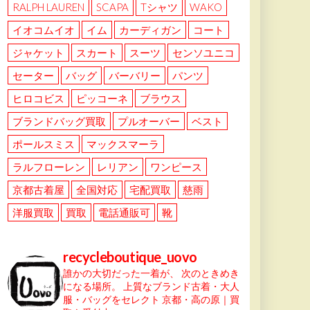
RALPH LAUREN
SCAPA
Tシャツ
WAKO
イオコムイオ
イム
カーディガン
コート
ジャケット
スカート
スーツ
センソユニコ
セーター
バッグ
バーバリー
パンツ
ヒロコビス
ピッコーネ
ブラウス
ブランドバッグ買取
プルオーバー
ベスト
ポールスミス
マックスマーラ
ラルフローレン
レリアン
ワンピース
京都古着屋
全国対応
宅配買取
慈雨
洋服買取
買取
電話通販可
靴
recycleboutique_uovo
誰かの大切だった一着が、
次のときめき
になる場所。
上質なブランド古着・大人
服・バッグをセレクト
京都・高の原｜買