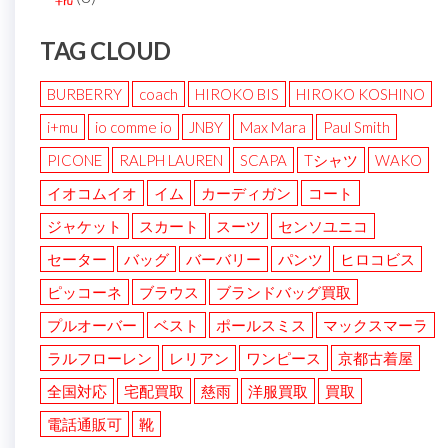
TAG CLOUD
BURBERRY
coach
HIROKO BIS
HIROKO KOSHINO
i+mu
io comme io
JNBY
Max Mara
Paul Smith
PICONE
RALPH LAUREN
SCAPA
Tシャツ
WAKO
イオコムイオ
イム
カーディガン
コート
ジャケット
スカート
スーツ
センソユニコ
セーター
バッグ
バーバリー
パンツ
ヒロコビス
ピッコーネ
ブラウス
ブランドバッグ買取
プルオーバー
ベスト
ポールスミス
マックスマーラ
ラルフローレン
レリアン
ワンピース
京都古着屋
全国対応
宅配買取
慈雨
洋服買取
買取
電話通販可
靴