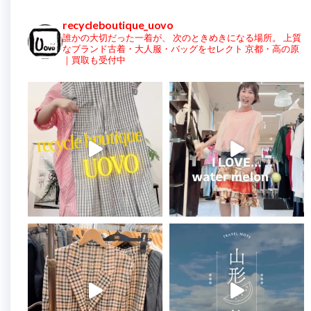
recycleboutique_uovo
誰かの大切だった一着が、
次のときめきになる場所。
上質
なブランド古着・大人服・バッグをセレクト
京都・高の原
｜買取も受付中