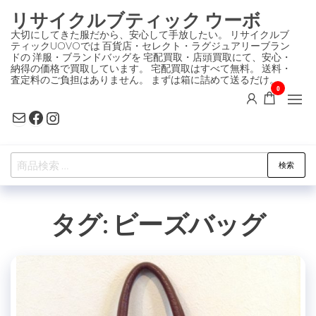
コ
リサイクルブティック ウーボ
ン
大切にしてきた服だから、安心して手放したい。 リサイクルブ
ティックUOVOでは 百貨店・セレクト・ラグジュアリーブラン
テ
ドの 洋服・ブランドバッグを 宅配買取・店頭買取にて、安心・
ン
納得の価格で買取しています。 宅配買取はすべて無料。 送料・
査定料のご負担はありません。 まずは箱に詰めて送るだけ。
ツ
0
に
Mail
Facebook
Instagram
ス
キ
検
ッ
検索
索
プ
対
タグ:
ビーズバッグ
象: