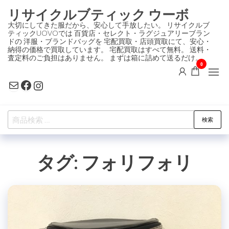
コ
リサイクルブティック ウーボ
ン
大切にしてきた服だから、安心して手放したい。 リサイクルブ
ティックUOVOでは 百貨店・セレクト・ラグジュアリーブラン
テ
ドの 洋服・ブランドバッグを 宅配買取・店頭買取にて、安心・
ン
納得の価格で買取しています。 宅配買取はすべて無料。 送料・
査定料のご負担はありません。 まずは箱に詰めて送るだけ。
ツ
0
に
Mail
Facebook
Instagram
ス
キ
検
ッ
検索
索
プ
対
タグ:
フォリフォリ
象: