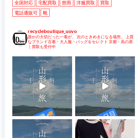
全国対応
宅配買取
慈雨
洋服買取
買取
電話通販可
靴
recycleboutique_uovo
誰かの大切だった一着が、
次のときめきになる場所。
上質
なブランド古着・大人服・バッグをセレクト
京都・高の原
｜買取も受付中