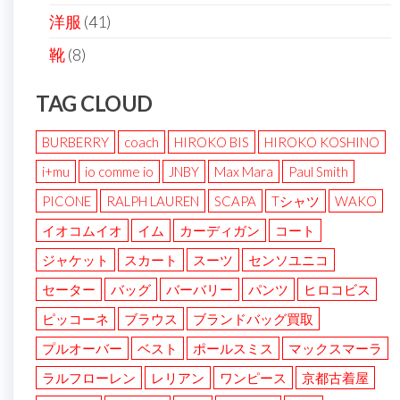
洋服
(41)
靴
(8)
TAG CLOUD
BURBERRY
coach
HIROKO BIS
HIROKO KOSHINO
i+mu
io comme io
JNBY
Max Mara
Paul Smith
PICONE
RALPH LAUREN
SCAPA
Tシャツ
WAKO
イオコムイオ
イム
カーディガン
コート
ジャケット
スカート
スーツ
センソユニコ
セーター
バッグ
バーバリー
パンツ
ヒロコビス
ピッコーネ
ブラウス
ブランドバッグ買取
プルオーバー
ベスト
ポールスミス
マックスマーラ
ラルフローレン
レリアン
ワンピース
京都古着屋