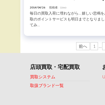
2014/04/26
投稿者:
Uovo
毎日の買取入荷に埋れながら… 嬉しい悲鳴をあ
取のポイントサービスも明日までとなりまし
てみ…
投
前へ
1
…
稿
の
店頭買取・宅配買取
ペ
ー
買取システム
ジ
取扱ブランド一覧
送
り