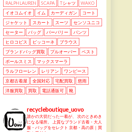
RALPH LAUREN
SCAPA
Tシャツ
WAKO
イオコムイオ
イム
カーディガン
コート
ジャケット
スカート
スーツ
センソユニコ
セーター
バッグ
バーバリー
パンツ
ヒロコビス
ピッコーネ
ブラウス
ブランドバッグ買取
プルオーバー
ベスト
ポールスミス
マックスマーラ
ラルフローレン
レリアン
ワンピース
京都古着屋
全国対応
宅配買取
慈雨
洋服買取
買取
電話通販可
靴
recycleboutique_uovo
誰かの大切だった一着が、
次のときめき
になる場所。
上質なブランド古着・大人
服・バッグをセレクト
京都・高の原｜買