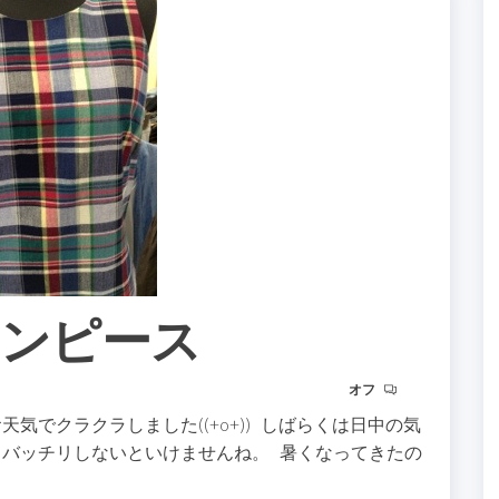
n ワンピース
オフ
気でクラクラしました((+o+)) しばらくは日中の気
もバッチリしないといけませんね。 暑くなってきたの