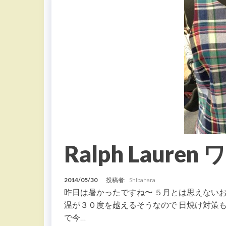
Ralph Laure
2014/05/30
投稿者:
Shibahara
昨日は暑かったですね〜 ５月とは思えないお天
温が３０度を越えるそうなので 日焼け対策
で今…