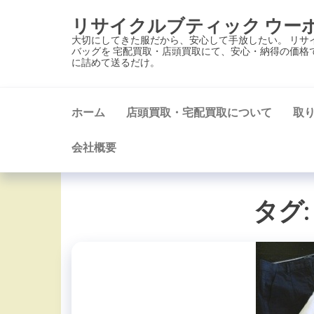
コ
リサイクルブティック ウー
ン
大切にしてきた服だから、安心して手放したい。 リサ
テ
バッグを 宅配買取・店頭買取にて、安心・納得の価格
に詰めて送るだけ。
ン
ツ
に
ホーム
店頭買取・宅配買取について
取
ス
キ
会社概要
ッ
プ
タグ: