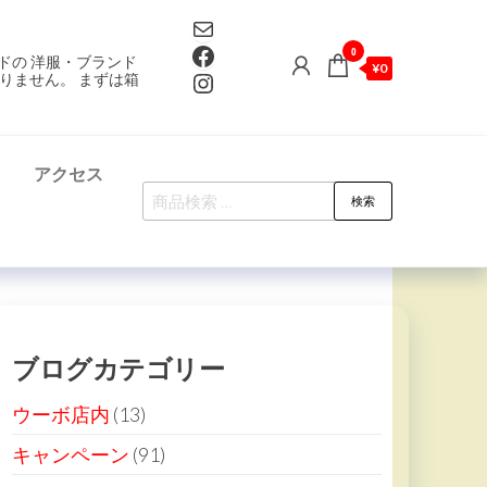
Mail
Facebook
0
ドの 洋服・ブランド
¥0
Instagram
りません。 まずは箱
て
アクセス
検
検索
索
対
象:
ブログカテゴリー
ウーボ店内
(13)
キャンペーン
(91)