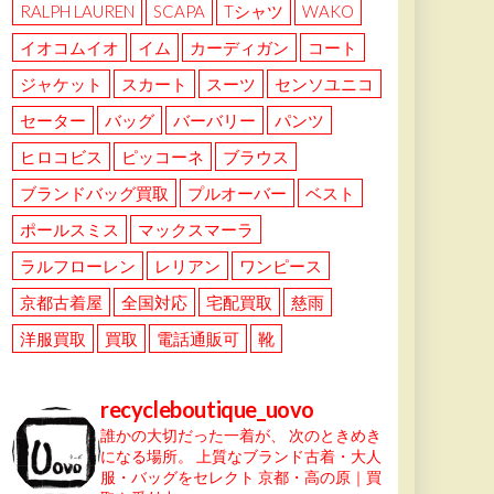
RALPH LAUREN
SCAPA
Tシャツ
WAKO
イオコムイオ
イム
カーディガン
コート
ジャケット
スカート
スーツ
センソユニコ
セーター
バッグ
バーバリー
パンツ
ヒロコビス
ピッコーネ
ブラウス
ブランドバッグ買取
プルオーバー
ベスト
ポールスミス
マックスマーラ
ラルフローレン
レリアン
ワンピース
京都古着屋
全国対応
宅配買取
慈雨
洋服買取
買取
電話通販可
靴
recycleboutique_uovo
誰かの大切だった一着が、
次のときめき
になる場所。
上質なブランド古着・大人
服・バッグをセレクト
京都・高の原｜買