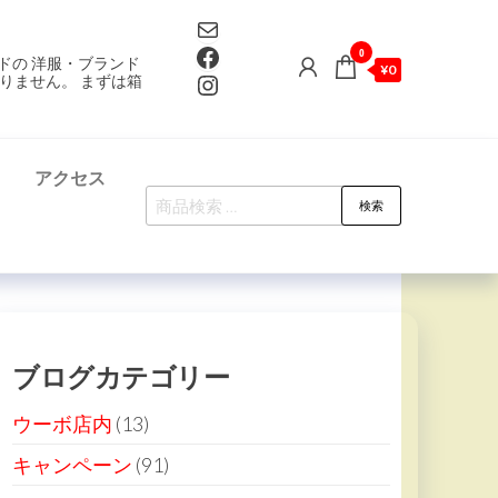
Mail
Facebook
0
ドの 洋服・ブランド
¥0
Instagram
りません。 まずは箱
て
アクセス
検
検索
索
対
象:
ブログカテゴリー
ウーボ店内
(13)
キャンペーン
(91)