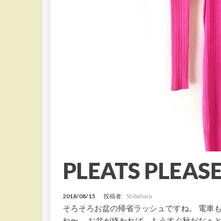
PLEATS PLE
2018/08/15
投稿者:
Shibahara
そろそろお盆の帰省ラッシュですね。 電車
ね〜。 お盆が終われば、もうすぐ秋だなぁ