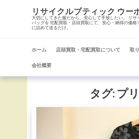
コ
リサイクルブティック ウー
ン
大切にしてきた服だから、安心して手放したい。 リサ
テ
バッグを 宅配買取・店頭買取にて、安心・納得の価格
に詰めて送るだけ。
ン
ツ
に
ホーム
店頭買取・宅配買取について
取
ス
キ
会社概要
ッ
プ
タグ:
プ