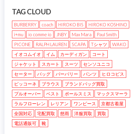
TAG CLOUD
BURBERRY
coach
HIROKO BIS
HIROKO KOSHINO
i+mu
io comme io
JNBY
Max Mara
Paul Smith
PICONE
RALPH LAUREN
SCAPA
Tシャツ
WAKO
イオコムイオ
イム
カーディガン
コート
ジャケット
スカート
スーツ
センソユニコ
セーター
バッグ
バーバリー
パンツ
ヒロコビス
ピッコーネ
ブラウス
ブランドバッグ買取
プルオーバー
ベスト
ポールスミス
マックスマーラ
ラルフローレン
レリアン
ワンピース
京都古着屋
全国対応
宅配買取
慈雨
洋服買取
買取
電話通販可
靴