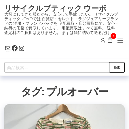
コ
リサイクルブティック ウーボ
ン
大切にしてきた服だから、安心して手放したい。 リサイクルブ
ティックUOVOでは 百貨店・セレクト・ラグジュアリーブラン
テ
ドの 洋服・ブランドバッグを 宅配買取・店頭買取にて、安心・
ン
納得の価格で買取しています。 宅配買取はすべて無料。 送料・
査定料のご負担はありません。 まずは箱に詰めて送るだけ。
ツ
0
に
Mail
Facebook
Instagram
ス
キ
検
ッ
検索
索
プ
対
タグ:
プルオーバー
象: