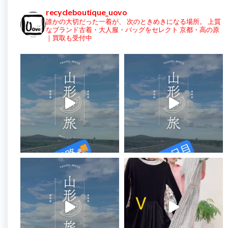
recycleboutique_uovo
誰かの大切だった一着が、
次のときめきになる場所。
上質
なブランド古着・大人服・バッグをセレクト
京都・高の原
｜買取も受付中