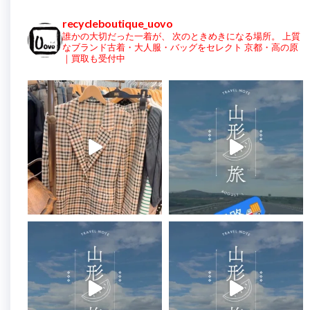
recycleboutique_uovo
誰かの大切だった一着が、
次のときめきになる場所。
上質
なブランド古着・大人服・バッグをセレクト
京都・高の原
｜買取も受付中