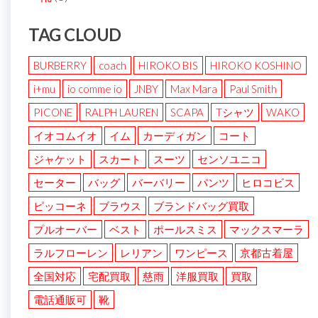
TAG CLOUD
BURBERRY
coach
HIROKO BIS
HIROKO KOSHINO
i+mu
io comme io
JNBY
Max Mara
Paul Smith
PICONE
RALPH LAUREN
SCAPA
Tシャツ
WAKO
イオコムイオ
イム
カーディガン
コート
ジャケット
スカート
スーツ
センソユニコ
セーター
バッグ
バーバリー
パンツ
ヒロコビス
ピッコーネ
ブラウス
ブランドバッグ買取
プルオーバー
ベスト
ポールスミス
マックスマーラ
ラルフローレン
レリアン
ワンピース
京都古着屋
全国対応
宅配買取
慈雨
洋服買取
買取
電話通販可
靴