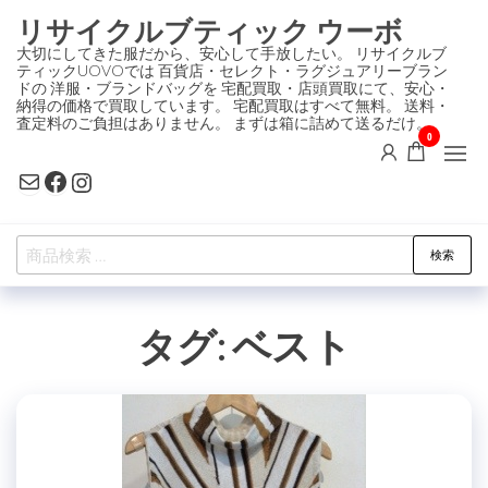
コ
リサイクルブティック ウーボ
ン
大切にしてきた服だから、安心して手放したい。 リサイクルブ
ティックUOVOでは 百貨店・セレクト・ラグジュアリーブラン
テ
ドの 洋服・ブランドバッグを 宅配買取・店頭買取にて、安心・
ン
納得の価格で買取しています。 宅配買取はすべて無料。 送料・
査定料のご負担はありません。 まずは箱に詰めて送るだけ。
ツ
0
に
Mail
Facebook
Instagram
ス
キ
検
ッ
検索
索
プ
対
タグ:
ベスト
象: