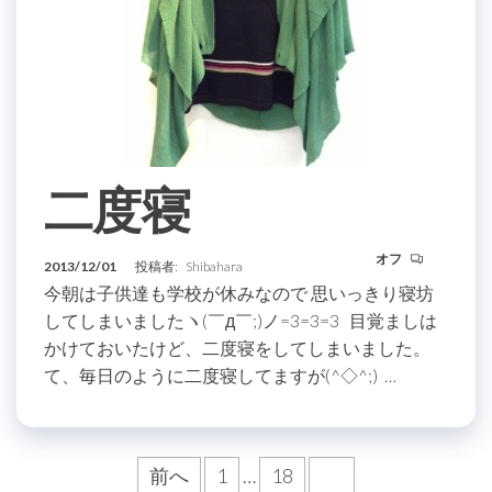
二度寝
オフ
2013/12/01
投稿者:
Shibahara
今朝は子供達も学校が休みなので 思いっきり寝坊
してしまいましたヽ(￣д￣;)ノ=3=3=3 目覚ましは
かけておいたけど、二度寝をしてしまいました。
て、毎日のように二度寝してますが(^◇^;) …
投
前へ
1
…
18
19