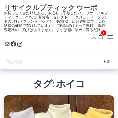
コ
リサイクルブティック ウーボ
ン
大切にしてきた服だから、安心して手放したい。 リサイクルブ
ティックUOVOでは 百貨店・セレクト・ラグジュアリーブラン
テ
ドの 洋服・ブランドバッグを 宅配買取・店頭買取にて、安心・
ン
納得の価格で買取しています。 宅配買取はすべて無料。 送料・
査定料のご負担はありません。 まずは箱に詰めて送るだけ。
ツ
0
に
Mail
Facebook
Instagram
ス
キ
検
ッ
検索
索
プ
対
タグ:
ホイコ
象: