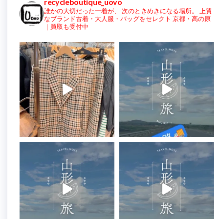
recycleboutique_uovo
誰かの大切だった一着が、
次のときめきになる場所。
上質
なブランド古着・大人服・バッグをセレクト
京都・高の原
｜買取も受付中