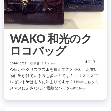
WAKO 和光のク
ロコバッグ
オフ
2016/12/23
投稿者:
Shibahara
今日からクリスマス🎄を挟んでの３連休。 お買い
物に出かけている方も多いのでは？ クリスマスプ
レゼント💝はもうお決まりですか？ Uovoにもクリ
スマスにふさわしい 素敵なバッグ&#x1f45…