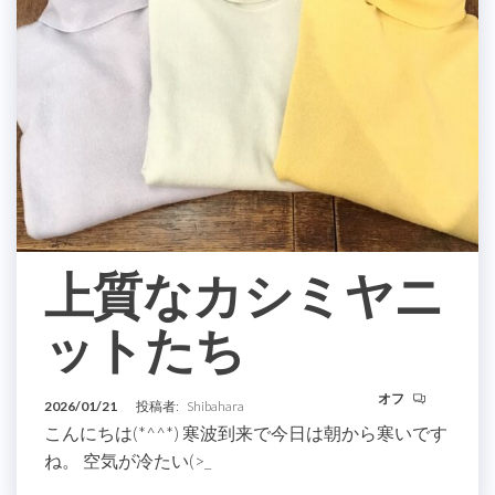
上質なカシミヤニ
ットたち
オフ
2026/01/21
投稿者:
Shibahara
こんにちは(*^^*) 寒波到来で今日は朝から寒いです
ね。 空気が冷たい(>_