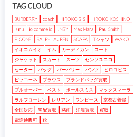
TAG CLOUD
BURBERRY
coach
HIROKO BIS
HIROKO KOSHINO
i+mu
io comme io
JNBY
Max Mara
Paul Smith
PICONE
RALPH LAUREN
SCAPA
Tシャツ
WAKO
イオコムイオ
イム
カーディガン
コート
ジャケット
スカート
スーツ
センソユニコ
セーター
バッグ
バーバリー
パンツ
ヒロコビス
ピッコーネ
ブラウス
ブランドバッグ買取
プルオーバー
ベスト
ポールスミス
マックスマーラ
ラルフローレン
レリアン
ワンピース
京都古着屋
全国対応
宅配買取
慈雨
洋服買取
買取
電話通販可
靴