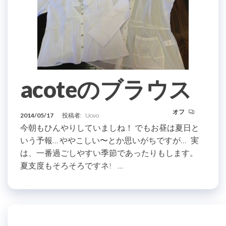
acoteのブラウス
オフ
2014/05/17
投稿者:
Uovo
今朝もひんやりしていましね！ でもお昼は夏日と
いう予報… ややこしい〜とか思いがちですが… 実
は、一番過ごしやすい季節であったりもします。
夏支度もそろそろですネ! …