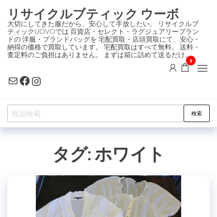
コ
リサイクルブティック ウーボ
ン
大切にしてきた服だから、安心して手放したい。 リサイクルブ
ティックUOVOでは 百貨店・セレクト・ラグジュアリーブラン
テ
ドの 洋服・ブランドバッグを 宅配買取・店頭買取にて、安心・
ン
納得の価格で買取しています。 宅配買取はすべて無料。 送料・
査定料のご負担はありません。 まずは箱に詰めて送るだけ。
ツ
0
に
Mail
Facebook
Instagram
ス
キ
検
ッ
検索
索
プ
対
タグ:
ホワイト
象: