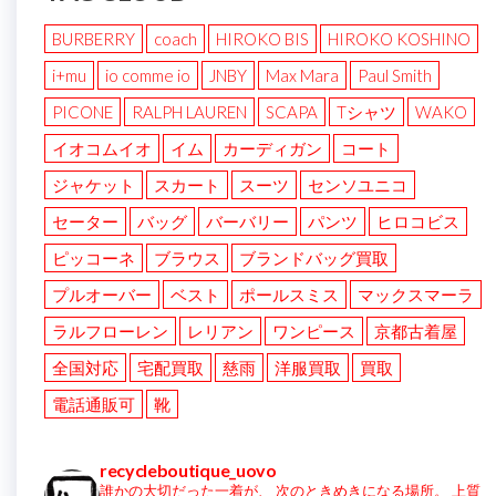
BURBERRY
coach
HIROKO BIS
HIROKO KOSHINO
i+mu
io comme io
JNBY
Max Mara
Paul Smith
PICONE
RALPH LAUREN
SCAPA
Tシャツ
WAKO
イオコムイオ
イム
カーディガン
コート
ジャケット
スカート
スーツ
センソユニコ
セーター
バッグ
バーバリー
パンツ
ヒロコビス
ピッコーネ
ブラウス
ブランドバッグ買取
プルオーバー
ベスト
ポールスミス
マックスマーラ
ラルフローレン
レリアン
ワンピース
京都古着屋
全国対応
宅配買取
慈雨
洋服買取
買取
電話通販可
靴
recycleboutique_uovo
誰かの大切だった一着が、
次のときめきになる場所。
上質