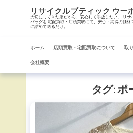
コ
リサイクルブティック ウー
ン
大切にしてきた服だから、安心して手放したい。 リサ
テ
バッグを 宅配買取・店頭買取にて、安心・納得の価格
に詰めて送るだけ。
ン
ツ
に
ホーム
店頭買取・宅配買取について
取
ス
キ
会社概要
ッ
プ
タグ:
ポ