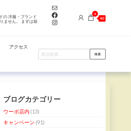
Mail
Facebook
0
ドの 洋服・ブランド
¥0
Instagram
りません。 まずは箱
て
アクセス
検
検索
索
対
象:
ブログカテゴリー
ウーボ店内
(13)
キャンペーン
(91)