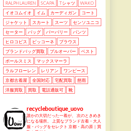
RALPH LAUREN
SCAPA
Tシャツ
WAKO
イオコムイオ
イム
カーディガン
コート
ジャケット
スカート
スーツ
センソユニコ
セーター
バッグ
バーバリー
パンツ
ヒロコビス
ピッコーネ
ブラウス
ブランドバッグ買取
プルオーバー
ベスト
ポールスミス
マックスマーラ
ラルフローレン
レリアン
ワンピース
京都古着屋
全国対応
宅配買取
慈雨
洋服買取
買取
電話通販可
靴
recycleboutique_uovo
誰かの大切だった一着が、
次のときめき
になる場所。
上質なブランド古着・大人
服・バッグをセレクト
京都・高の原｜買