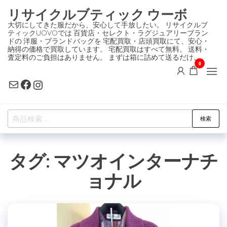
コ
リサイクルブティック ウーボ
ン
大切にしてきた服だから、安心して手放したい。 リサイクルブ
ティックUOVOでは 百貨店・セレクト・ラグジュアリーブラン
テ
ドの 洋服・ブランドバッグを 宅配買取・店頭買取にて、安心・
ン
納得の価格で買取しています。 宅配買取はすべて無料。 送料・
査定料のご負担はありません。 まずは箱に詰めて送るだけ。
ツ
0
に
Mail
Facebook
Instagram
ス
キ
検
ッ
検索
索
プ
対
タグ:
マツオインターナチ
象:
ョナル