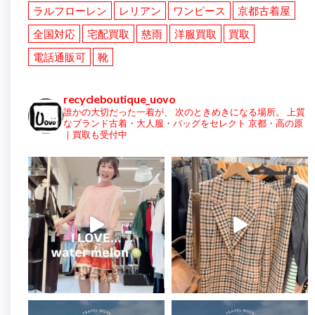
ラルフローレン
レリアン
ワンピース
京都古着屋
全国対応
宅配買取
慈雨
洋服買取
買取
電話通販可
靴
recycleboutique_uovo
誰かの大切だった一着が、
次のときめきになる場所。
上質
なブランド古着・大人服・バッグをセレクト
京都・高の原
｜買取も受付中