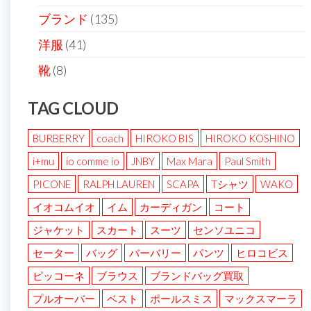
ブランド
(135)
洋服
(41)
靴
(8)
TAG CLOUD
BURBERRY
coach
HIROKO BIS
HIROKO KOSHINO
i+mu
io comme io
JNBY
Max Mara
Paul Smith
PICONE
RALPH LAUREN
SCAPA
Tシャツ
WAKO
イオコムイオ
イム
カーディガン
コート
ジャケット
スカート
スーツ
センソユニコ
セーター
バッグ
バーバリー
パンツ
ヒロコビス
ピッコーネ
ブラウス
ブランドバッグ買取
プルオーバー
ベスト
ポールスミス
マックスマーラ