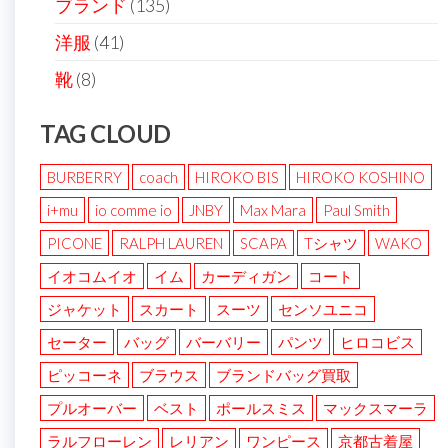
ブランド
(135)
洋服
(41)
靴
(8)
TAG CLOUD
BURBERRY
coach
HIROKO BIS
HIROKO KOSHINO
i+mu
io comme io
JNBY
Max Mara
Paul Smith
PICONE
RALPH LAUREN
SCAPA
Tシャツ
WAKO
イオコムイオ
イム
カーディガン
コート
ジャケット
スカート
スーツ
センソユニコ
セーター
バッグ
バーバリー
パンツ
ヒロコビス
ピッコーネ
ブラウス
ブランドバッグ買取
プルオーバー
ベスト
ポールスミス
マックスマーラ
ラルフローレン
レリアン
ワンピース
京都古着屋