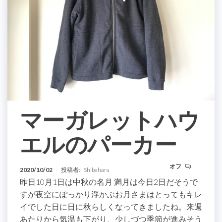
マーガレットハウ
エルのパーカー
オフ
2020/10/02
投稿者:
Shibahara
昨日10月1日は中秋の名月 満月は今日2日だそうで
すが夜空にぽっかり浮かぶお月さまはとってもキレ
イでした日に日に秋らしくなってきましたね。来週
あたりから気温も下がり、少しづつ季節が進みそう