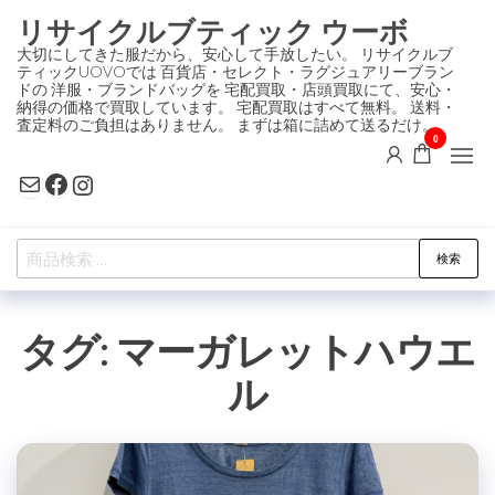
コ
リサイクルブティック ウーボ
ン
大切にしてきた服だから、安心して手放したい。 リサイクルブ
ティックUOVOでは 百貨店・セレクト・ラグジュアリーブラン
テ
ドの 洋服・ブランドバッグを 宅配買取・店頭買取にて、安心・
ン
納得の価格で買取しています。 宅配買取はすべて無料。 送料・
査定料のご負担はありません。 まずは箱に詰めて送るだけ。
ツ
0
に
Mail
Facebook
Instagram
ス
キ
検
ッ
検索
索
プ
対
タグ:
マーガレットハウエ
象:
ル