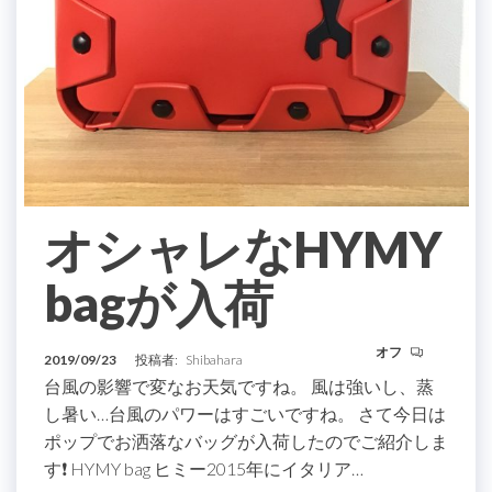
オシャレなHYMY
bagが入荷
オフ
2019/09/23
投稿者:
Shibahara
台風の影響で変なお天気ですね。 風は強いし、蒸
し暑い…台風のパワーはすごいですね。 さて今日は
ポップでお洒落なバッグが入荷したのでご紹介しま
す❗️ HYMY bag ヒミー2015年にイタリア…