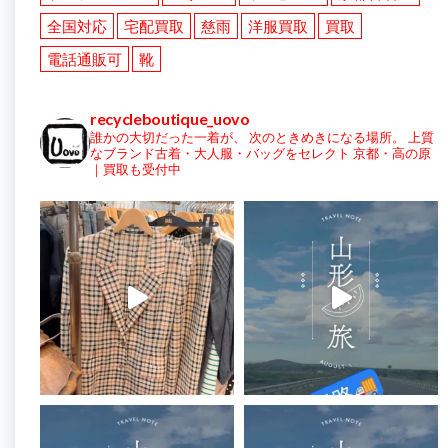
全国対応
宅配買取
慈雨
洋服買取
買取
電話通販可
靴
recycleboutique_uovo
誰かの大切だった一着が、
次のときめきになる場所。
上質
なブランド古着・大人服・バッグをセレクト
京都・高の原
｜買取も受付中