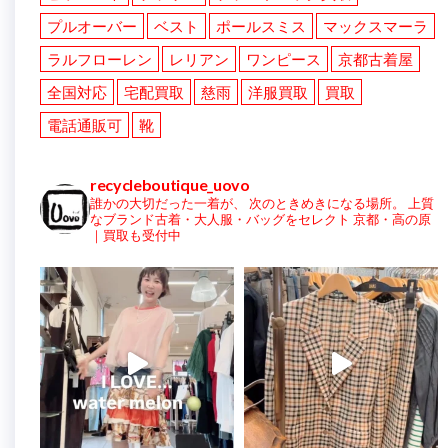
プルオーバー
ベスト
ポールスミス
マックスマーラ
ラルフローレン
レリアン
ワンピース
京都古着屋
全国対応
宅配買取
慈雨
洋服買取
買取
電話通販可
靴
recycleboutique_uovo
誰かの大切だった一着が、
次のときめきになる場所。
上質
なブランド古着・大人服・バッグをセレクト
京都・高の原
｜買取も受付中