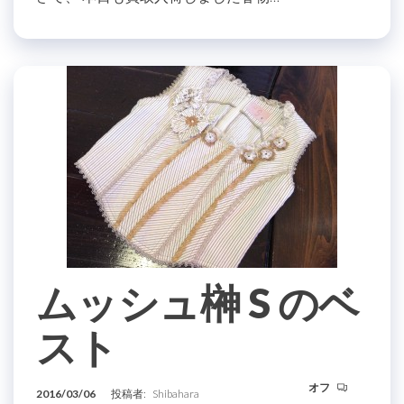
ムッシュ榊 S のベ
スト
オフ
2016/03/06
投稿者:
Shibahara