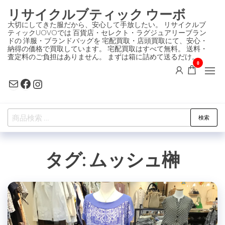
コ
リサイクルブティック ウーボ
ン
大切にしてきた服だから、安心して手放したい。 リサイクルブ
ティックUOVOでは 百貨店・セレクト・ラグジュアリーブラン
テ
ドの 洋服・ブランドバッグを 宅配買取・店頭買取にて、安心・
ン
納得の価格で買取しています。 宅配買取はすべて無料。 送料・
査定料のご負担はありません。 まずは箱に詰めて送るだけ。
ツ
0
に
Mail
Facebook
Instagram
ス
キ
検
ッ
検索
索
プ
対
タグ:
ムッシュ榊
象: