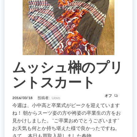
ムッシュ榊のプリ
ントスカート
オフ
2016/03/18
投稿者:
Uovo
今週は、小中高と卒業式がピークを迎えています
ね！ 朝からスーツ姿の方や袴姿の卒業生の方をお
見かけしました。 “ご卒業おめでとうございます”
お天気も何とか持ち堪えた様で良かったですね。
さて、 本日も買取入荷しました春物…