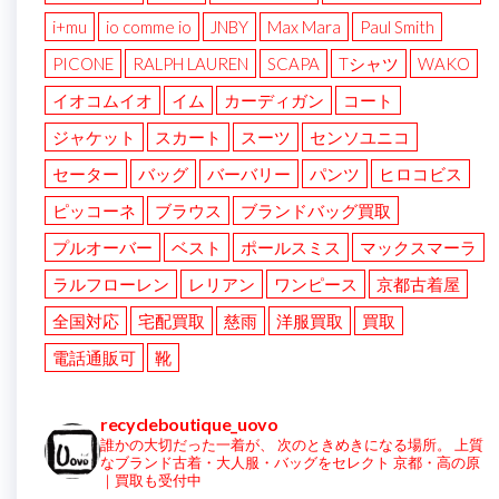
i+mu
io comme io
JNBY
Max Mara
Paul Smith
PICONE
RALPH LAUREN
SCAPA
Tシャツ
WAKO
イオコムイオ
イム
カーディガン
コート
ジャケット
スカート
スーツ
センソユニコ
セーター
バッグ
バーバリー
パンツ
ヒロコビス
ピッコーネ
ブラウス
ブランドバッグ買取
プルオーバー
ベスト
ポールスミス
マックスマーラ
ラルフローレン
レリアン
ワンピース
京都古着屋
全国対応
宅配買取
慈雨
洋服買取
買取
電話通販可
靴
recycleboutique_uovo
誰かの大切だった一着が、
次のときめきになる場所。
上質
なブランド古着・大人服・バッグをセレクト
京都・高の原
｜買取も受付中