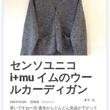
センソユニコ
i+mu イムのウー
ルカーディガン
オフ
2017/11/20
投稿者:
Shibahara
寒いですね〜😣 週末からどんどん気温が下がって