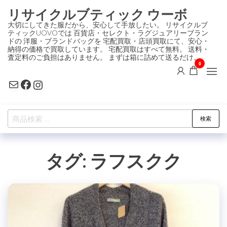
コ
リサイクルブティック ウーボ
ン
大切にしてきた服だから、安心して手放したい。 リサイクルブ
ティックUOVOでは 百貨店・セレクト・ラグジュアリーブラン
テ
ドの 洋服・ブランドバッグを 宅配買取・店頭買取にて、安心・
ン
納得の価格で買取しています。 宅配買取はすべて無料。 送料・
査定料のご負担はありません。 まずは箱に詰めて送るだけ。
ツ
0
に
Mail
Facebook
Instagram
ス
キ
検
ッ
検索
索
プ
対
タグ:
ラフスクク
象: