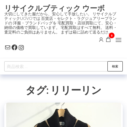
コ
リサイクルブティック ウーボ
ン
大切にしてきた服だから、安心して手放したい。 リサイクルブ
ティックUOVOでは 百貨店・セレクト・ラグジュアリーブラン
テ
ドの 洋服・ブランドバッグを 宅配買取・店頭買取にて、安心・
ン
納得の価格で買取しています。 宅配買取はすべて無料。 送料・
査定料のご負担はありません。 まずは箱に詰めて送るだけ。
ツ
0
に
Mail
Facebook
Instagram
ス
キ
検
ッ
検索
索
プ
対
タグ:
リリーリン
象: