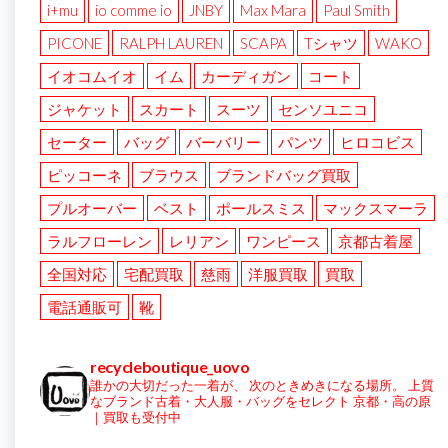
i+mu
io comme io
JNBY
Max Mara
Paul Smith
PICONE
RALPH LAUREN
SCAPA
Tシャツ
WAKO
イオコムイオ
イム
カーディガン
コート
ジャケット
スカート
スーツ
センソユニコ
セーター
バッグ
バーバリー
パンツ
ヒロコビス
ピッコーネ
ブラウス
ブランドバッグ買取
プルオーバー
ベスト
ポールスミス
マックスマーラ
ラルフローレン
レリアン
ワンピース
京都古着屋
全国対応
宅配買取
慈雨
洋服買取
買取
電話通販可
靴
recycleboutique_uovo
誰かの大切だった一着が、
次のときめきになる場所。
上質
なブランド古着・大人服・バッグをセレクト
京都・高の原
｜買取も受付中