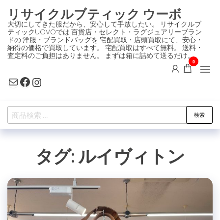
コ
リサイクルブティック ウーボ
ン
大切にしてきた服だから、安心して手放したい。 リサイクルブ
ティックUOVOでは 百貨店・セレクト・ラグジュアリーブラン
テ
ドの 洋服・ブランドバッグを 宅配買取・店頭買取にて、安心・
ン
納得の価格で買取しています。 宅配買取はすべて無料。 送料・
査定料のご負担はありません。 まずは箱に詰めて送るだけ。
ツ
0
に
Mail
Facebook
Instagram
ス
キ
検
ッ
検索
索
プ
対
タグ:
ルイヴィトン
象: