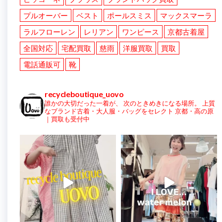
プルオーバー
ベスト
ポールスミス
マックスマーラ
ラルフローレン
レリアン
ワンピース
京都古着屋
全国対応
宅配買取
慈雨
洋服買取
買取
電話通販可
靴
recycleboutique_uovo
誰かの大切だった一着が、
次のときめきになる場所。
上質
なブランド古着・大人服・バッグをセレクト
京都・高の原
｜買取も受付中