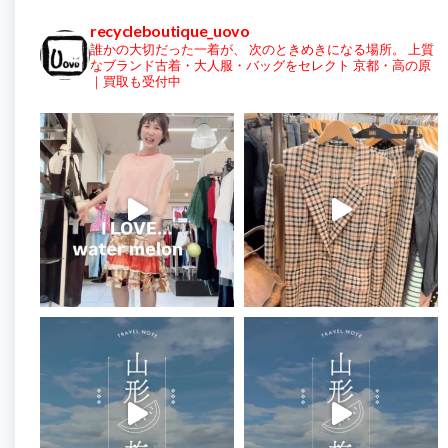
recycleboutique_uovo
誰かの大切だった一着が、
次のときめきになる場所。
上質
なブランド古着・大人服・バッグをセレクト
京都・高の原
｜買取も受付中