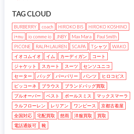
TAG CLOUD
BURBERRY
coach
HIROKO BIS
HIROKO KOSHINO
i+mu
io comme io
JNBY
Max Mara
Paul Smith
PICONE
RALPH LAUREN
SCAPA
Tシャツ
WAKO
イオコムイオ
イム
カーディガン
コート
ジャケット
スカート
スーツ
センソユニコ
セーター
バッグ
バーバリー
パンツ
ヒロコビス
ピッコーネ
ブラウス
ブランドバッグ買取
プルオーバー
ベスト
ポールスミス
マックスマーラ
ラルフローレン
レリアン
ワンピース
京都古着屋
全国対応
宅配買取
慈雨
洋服買取
買取
電話通販可
靴