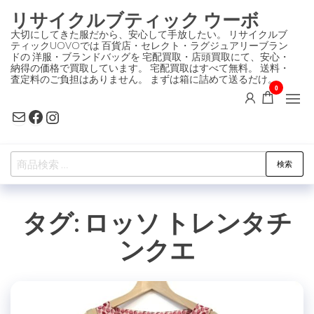
コ
リサイクルブティック ウーボ
ン
大切にしてきた服だから、安心して手放したい。 リサイクルブ
ティックUOVOでは 百貨店・セレクト・ラグジュアリーブラン
テ
ドの 洋服・ブランドバッグを 宅配買取・店頭買取にて、安心・
ン
納得の価格で買取しています。 宅配買取はすべて無料。 送料・
査定料のご負担はありません。 まずは箱に詰めて送るだけ。
ツ
0
に
Mail
Facebook
Instagram
ス
キ
検
ッ
検索
索
プ
対
タグ:
ロッソ トレンタチ
象:
ンクエ