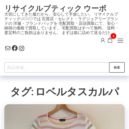
コ
リサイクルブティック ウーボ
ン
大切にしてきた服だから、安心して手放したい。 リサイクルブ
ティックUOVOでは 百貨店・セレクト・ラグジュアリーブラン
テ
ドの 洋服・ブランドバッグを 宅配買取・店頭買取にて、安心・
ン
納得の価格で買取しています。 宅配買取はすべて無料。 送料・
査定料のご負担はありません。 まずは箱に詰めて送るだけ。
ツ
0
に
Mail
Facebook
Instagram
ス
キ
検
ッ
検索
索
プ
対
タグ:
ロベルタスカルパ
象: