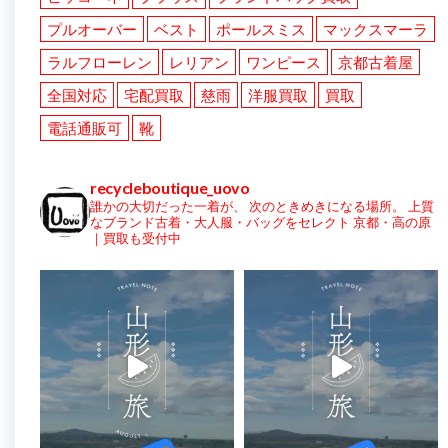
プルオーバー
ベスト
ポールスミス
マックスマーラ
ラルフローレン
レリアン
ワンピース
京都古着屋
全国対応
宅配買取
慈雨
洋服買取
買取
電話通販可
靴
recycleboutique_uovo
誰かの大切だった一着が、
次のときめきになる場所。
上質
なブランド古着・大人服・バッグをセレクト
京都・高の原
｜買取も受付中