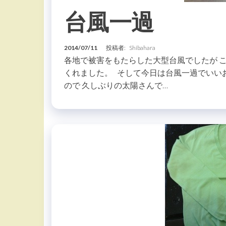
台風一過
2014/07/11
投稿者:
Shibahara
各地で被害をもたらした大型台風でしたが 
くれました。 そして今日は台風一過でいい
ので 久しぶりの太陽さんで…