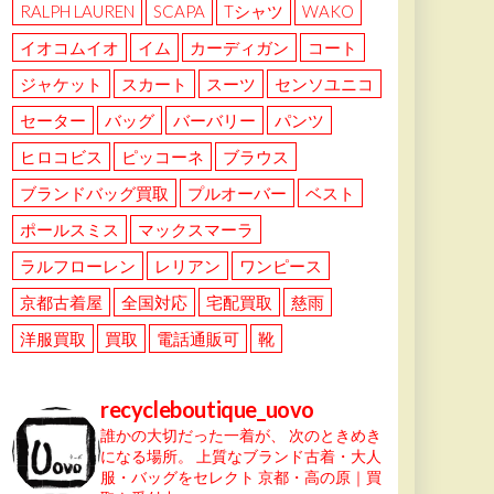
RALPH LAUREN
SCAPA
Tシャツ
WAKO
イオコムイオ
イム
カーディガン
コート
ジャケット
スカート
スーツ
センソユニコ
セーター
バッグ
バーバリー
パンツ
ヒロコビス
ピッコーネ
ブラウス
ブランドバッグ買取
プルオーバー
ベスト
ポールスミス
マックスマーラ
ラルフローレン
レリアン
ワンピース
京都古着屋
全国対応
宅配買取
慈雨
洋服買取
買取
電話通販可
靴
recycleboutique_uovo
誰かの大切だった一着が、
次のときめき
になる場所。
上質なブランド古着・大人
服・バッグをセレクト
京都・高の原｜買