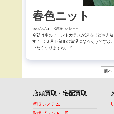
春色ニット
2014/02/24
投稿者:
Shibahara
今朝は車のフロントガラスが凍るほど冷え込
す(^_^) ３月下旬並の気温になるそうです
いたくなりますね。 &…
投
前へ
稿
の
店頭買取・宅配買取
ペ
ー
買取システム
ジ
取扱ブランド一覧