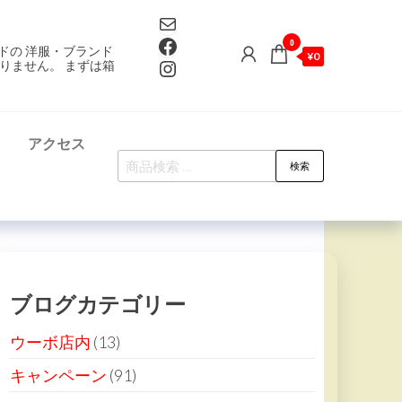
Mail
Facebook
0
ドの 洋服・ブランド
¥0
Instagram
りません。 まずは箱
て
アクセス
検
検索
索
対
象:
ブログカテゴリー
ウーボ店内
(13)
キャンペーン
(91)