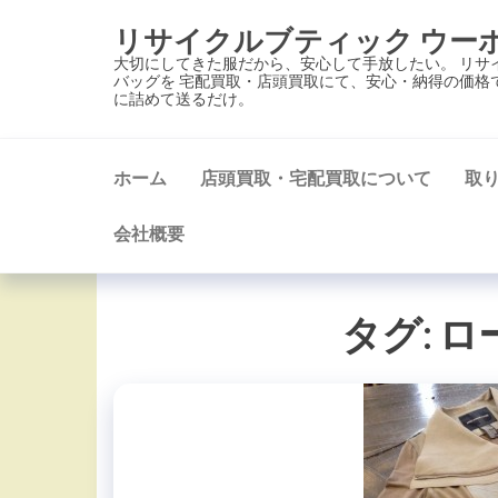
コ
リサイクルブティック ウー
ン
大切にしてきた服だから、安心して手放したい。 リサ
テ
バッグを 宅配買取・店頭買取にて、安心・納得の価格
に詰めて送るだけ。
ン
ツ
に
ホーム
店頭買取・宅配買取について
取
ス
キ
会社概要
ッ
プ
タグ:
ロ