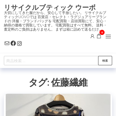
コ
リサイクルブティック ウーボ
ン
大切にしてきた服だから、安心して手放したい。 リサイクルブ
ティックUOVOでは 百貨店・セレクト・ラグジュアリーブラン
テ
ドの 洋服・ブランドバッグを 宅配買取・店頭買取にて、安心・
ン
納得の価格で買取しています。 宅配買取はすべて無料。 送料・
査定料のご負担はありません。 まずは箱に詰めて送るだけ。
ツ
0
に
Mail
Facebook
Instagram
ス
キ
検
ッ
検索
索
プ
対
タグ:
佐藤繊維
象: