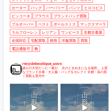
セーター
バッグ
バーバリー
パンツ
ヒロコビス
ピッコーネ
ブラウス
ブランドバッグ買取
プルオーバー
ベスト
ポールスミス
マックスマーラ
ラルフローレン
レリアン
ワンピース
京都古着屋
全国対応
宅配買取
慈雨
洋服買取
買取
電話通販可
靴
recycleboutique_uovo
誰かの大切だった一着が、
次のときめきになる場所。
上質
なブランド古着・大人服・バッグをセレクト
京都・高の原
｜買取も受付中