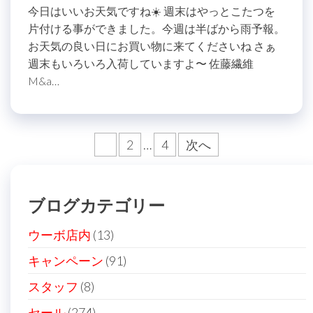
今日はいいお天気ですね☀️ 週末はやっとこたつを
片付ける事ができました。今週は半ばから雨予報。
お天気の良い日にお買い物に来てくださいね さぁ
週末もいろいろ入荷していますよ〜 佐藤繊維
M&a…
投
1
2
…
4
次へ
稿
の
ブログカテゴリー
ペ
ー
ウーボ店内
(13)
ジ
キャンペーン
(91)
送
スタッフ
(8)
り
セール
(274)