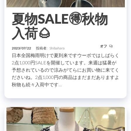
夏物SALE🉐秋物
入荷🌰
オフ
2023/07/22
投稿者:
Shibahara
日本全国梅雨明けで夏到来ですウーボではしばらく
2点1,000円SALEを開催しています。来週は猛暑が
予想されているので涼みがてらにお買い物に来てく
ださいね。2点1,000円の商品はまだまだありますよ
秋物も続々入荷中です…