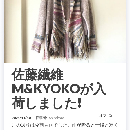
佐藤繊維
M&KYOKOが入
荷しました❗️
オフ
2021/11/10
投稿者:
Shibahara
この辺りは今朝も雨でした。雨が降ると一段と寒く