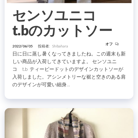
センソユニコ
t.bのカットソー
オフ
2022/06/05
投稿者:
Shibahara
日に日に蒸し暑くなってきましたね。この週末も新
しい商品が入荷してきていますよ。 センソユニ
コ t.b ティービードットのデザインカットソーが
入荷しました。アシンメトリーな裾と空きのある肩
のデザインが可愛い細身…