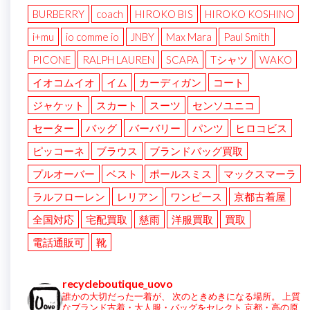
BURBERRY
coach
HIROKO BIS
HIROKO KOSHINO
i+mu
io comme io
JNBY
Max Mara
Paul Smith
PICONE
RALPH LAUREN
SCAPA
Tシャツ
WAKO
イオコムイオ
イム
カーディガン
コート
ジャケット
スカート
スーツ
センソユニコ
セーター
バッグ
バーバリー
パンツ
ヒロコビス
ピッコーネ
ブラウス
ブランドバッグ買取
プルオーバー
ベスト
ポールスミス
マックスマーラ
ラルフローレン
レリアン
ワンピース
京都古着屋
全国対応
宅配買取
慈雨
洋服買取
買取
電話通販可
靴
recycleboutique_uovo
誰かの大切だった一着が、
次のときめきになる場所。
上質
なブランド古着・大人服・バッグをセレクト
京都・高の原