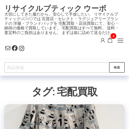
コ
リサイクルブティック ウーボ
ン
大切にしてきた服だから、安心して手放したい。 リサイクルブ
ティックUOVOでは 百貨店・セレクト・ラグジュアリーブラン
テ
ドの 洋服・ブランドバッグを 宅配買取・店頭買取にて、安心・
ン
納得の価格で買取しています。 宅配買取はすべて無料。 送料・
査定料のご負担はありません。 まずは箱に詰めて送るだけ。
ツ
0
に
Mail
Facebook
Instagram
ス
キ
検
ッ
検索
索
プ
対
タグ:
宅配買取
象: