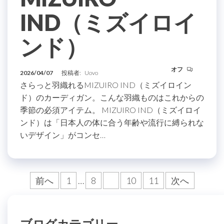
IND（ミズイロイ
ンド）
オフ
2026/04/07
投稿者:
Uovo
さらっと羽織れるMIZUIRO IND（ミズイロイン
ド）のカーディガン。こんな羽織ものはこれからの
季節の必須アイテム。 MIZUIRO IND（ミズイロイ
ンド）は「日本人の体に合う年齢や流行に縛られな
いデザイン」がコンセ…
投
前へ
1
…
8
9
10
11
次へ
稿
の
ブログカテゴリー