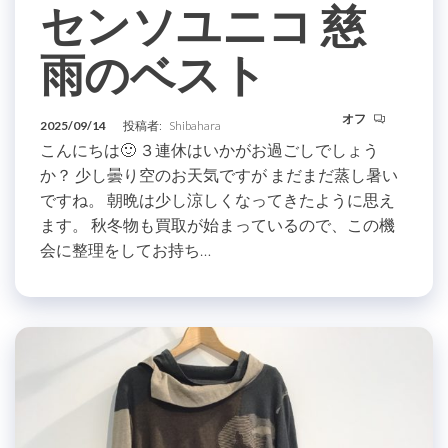
センソユニコ 慈
雨のベスト
オフ
2025/09/14
投稿者:
Shibahara
こんにちは🙂 ３連休はいかがお過ごしでしょう
か？ 少し曇り空のお天気ですが まだまだ蒸し暑い
ですね。 朝晩は少し涼しくなってきたように思え
ます。 秋冬物も買取が始まっているので、この機
会に整理をしてお持ち…