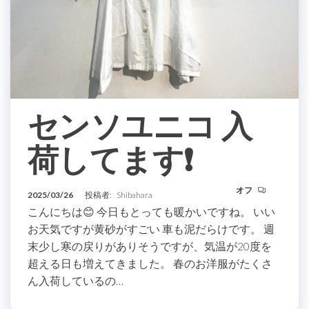
センソユニコ 入
荷してます❗️
オフ
2025/03/26
投稿者:
Shibahara
こんにちは😊 今日もとっても暖かいですね。 いい
お天気ですが黄砂がすごい 車も泥だらけです。 週
末少し寒の戻りがありそうですが、気温が20度を
超える日も増えてきました。 春のお洋服がたくさ
ん入荷しているの…