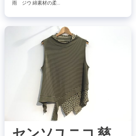
雨 ジウ 綿素材の柔…
センソユニコ 慈