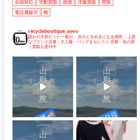
全国対応
宅配買取
慈雨
洋服買取
買取
電話通販可
靴
recycleboutique_uovo
誰かの大切だった一着が、
次のときめきになる場所。
上質
なブランド古着・大人服・バッグをセレクト
京都・高の原
｜買取も受付中