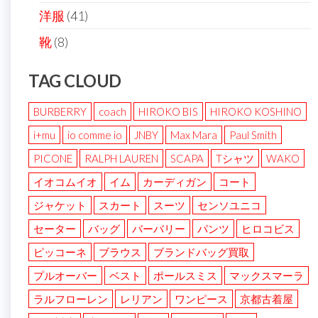
洋服
(41)
靴
(8)
TAG CLOUD
BURBERRY
coach
HIROKO BIS
HIROKO KOSHINO
i+mu
io comme io
JNBY
Max Mara
Paul Smith
PICONE
RALPH LAUREN
SCAPA
Tシャツ
WAKO
イオコムイオ
イム
カーディガン
コート
ジャケット
スカート
スーツ
センソユニコ
セーター
バッグ
バーバリー
パンツ
ヒロコビス
ピッコーネ
ブラウス
ブランドバッグ買取
プルオーバー
ベスト
ポールスミス
マックスマーラ
ラルフローレン
レリアン
ワンピース
京都古着屋