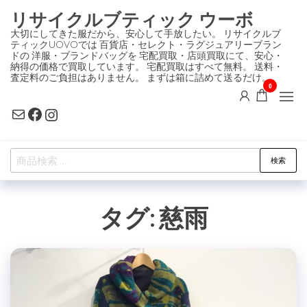
コ
リサイクルブティック ウーボ
ン
大切にしてきた服だから、安心して手放したい。 リサイクルブ
ティックUOVOでは 百貨店・セレクト・ラグジュアリーブラン
テ
ドの 洋服・ブランドバッグを 宅配買取・店頭買取にて、安心・
ン
納得の価格で買取しています。 宅配買取はすべて無料。 送料・
査定料のご負担はありません。 まずは箱に詰めて送るだけ。
ツ
0
に
Mail
Facebook
Instagram
ス
キ
検
ッ
検索
索
プ
対
タグ:
慈雨
象: