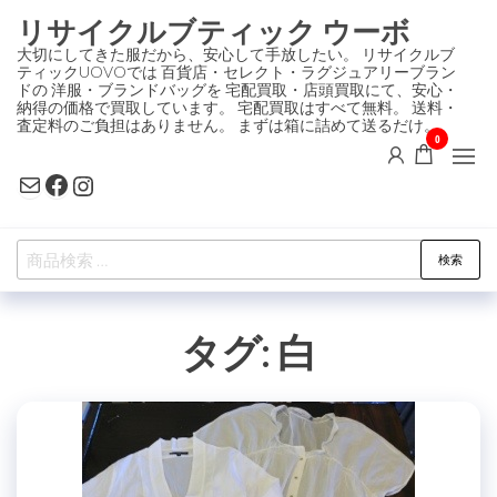
コ
リサイクルブティック ウーボ
ン
大切にしてきた服だから、安心して手放したい。 リサイクルブ
ティックUOVOでは 百貨店・セレクト・ラグジュアリーブラン
テ
ドの 洋服・ブランドバッグを 宅配買取・店頭買取にて、安心・
ン
納得の価格で買取しています。 宅配買取はすべて無料。 送料・
査定料のご負担はありません。 まずは箱に詰めて送るだけ。
ツ
0
に
Mail
Facebook
Instagram
ス
キ
検
ッ
検索
索
プ
対
タグ:
白
象: