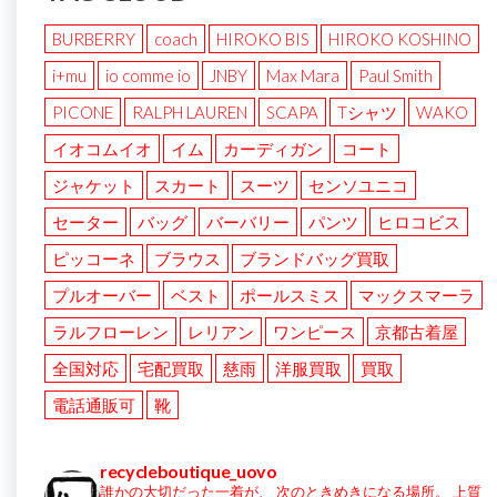
BURBERRY
coach
HIROKO BIS
HIROKO KOSHINO
i+mu
io comme io
JNBY
Max Mara
Paul Smith
PICONE
RALPH LAUREN
SCAPA
Tシャツ
WAKO
イオコムイオ
イム
カーディガン
コート
ジャケット
スカート
スーツ
センソユニコ
セーター
バッグ
バーバリー
パンツ
ヒロコビス
ピッコーネ
ブラウス
ブランドバッグ買取
プルオーバー
ベスト
ポールスミス
マックスマーラ
ラルフローレン
レリアン
ワンピース
京都古着屋
全国対応
宅配買取
慈雨
洋服買取
買取
電話通販可
靴
recycleboutique_uovo
誰かの大切だった一着が、
次のときめきになる場所。
上質