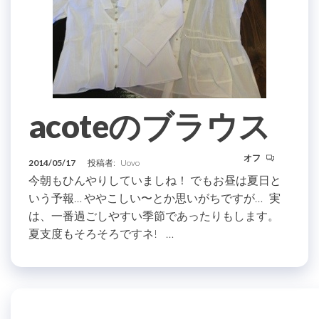
acoteのブラウス
オフ
2014/05/17
投稿者:
Uovo
今朝もひんやりしていましね！ でもお昼は夏日と
いう予報… ややこしい〜とか思いがちですが… 実
は、一番過ごしやすい季節であったりもします。
夏支度もそろそろですネ! …