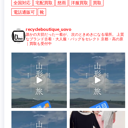
全国対応
宅配買取
慈雨
洋服買取
買取
電話通販可
靴
recycleboutique_uovo
誰かの大切だった一着が、
次のときめきになる場所。
上質
なブランド古着・大人服・バッグをセレクト
京都・高の原
｜買取も受付中