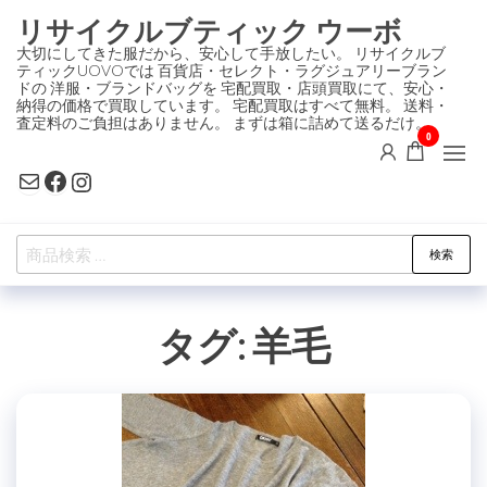
コ
リサイクルブティック ウーボ
ン
大切にしてきた服だから、安心して手放したい。 リサイクルブ
ティックUOVOでは 百貨店・セレクト・ラグジュアリーブラン
テ
ドの 洋服・ブランドバッグを 宅配買取・店頭買取にて、安心・
ン
納得の価格で買取しています。 宅配買取はすべて無料。 送料・
査定料のご負担はありません。 まずは箱に詰めて送るだけ。
ツ
0
に
Mail
Facebook
Instagram
ス
キ
検
ッ
検索
索
プ
対
タグ:
羊毛
象: