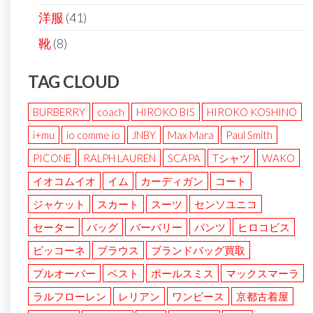
洋服
(41)
靴
(8)
TAG CLOUD
BURBERRY
coach
HIROKO BIS
HIROKO KOSHINO
i+mu
io comme io
JNBY
Max Mara
Paul Smith
PICONE
RALPH LAUREN
SCAPA
Tシャツ
WAKO
イオコムイオ
イム
カーディガン
コート
ジャケット
スカート
スーツ
センソユニコ
セーター
バッグ
バーバリー
パンツ
ヒロコビス
ピッコーネ
ブラウス
ブランドバッグ買取
プルオーバー
ベスト
ポールスミス
マックスマーラ
ラルフローレン
レリアン
ワンピース
京都古着屋