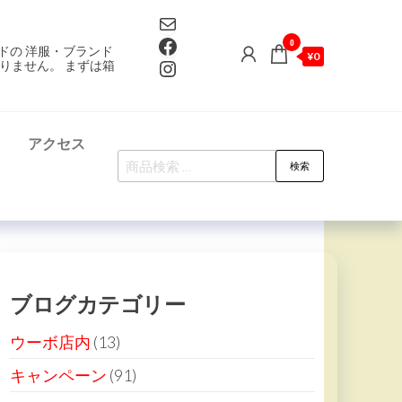
Mail
Facebook
0
ドの 洋服・ブランド
¥0
Instagram
りません。 まずは箱
て
アクセス
検
検索
索
対
象:
ブログカテゴリー
ウーボ店内
(13)
キャンペーン
(91)