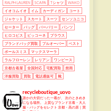
RALPH LAUREN
SCAPA
Tシャツ
WAKO
イオコムイオ
イム
カーディガン
コート
ジャケット
スカート
スーツ
センソユニコ
セーター
バッグ
バーバリー
パンツ
ヒロコビス
ピッコーネ
ブラウス
ブランドバッグ買取
プルオーバー
ベスト
ポールスミス
マックスマーラ
ラルフローレン
レリアン
ワンピース
京都古着屋
全国対応
宅配買取
慈雨
洋服買取
買取
電話通販可
靴
recycleboutique_uovo
誰かの大切だった一着が、
次のときめき
になる場所。
上質なブランド古着・大人
服・バッグをセレクト
京都・高の原｜買