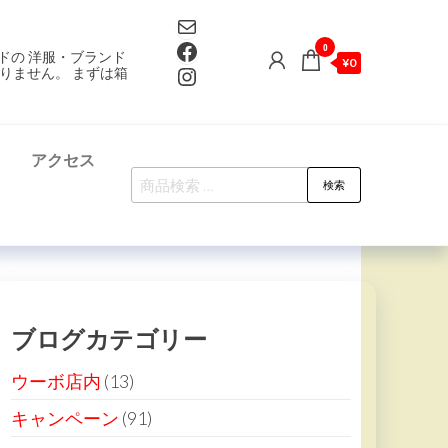
Mail
Facebook
0
ドの 洋服・ブランド
¥0
Instagram
りません。 まずは箱
て
アクセス
検
検索
索
対
象:
ブログカテゴリー
ウーボ店内
(13)
キャンペーン
(91)