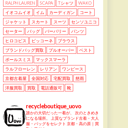
RALPH LAUREN
SCAPA
Tシャツ
WAKO
イオコムイオ
イム
カーディガン
コート
ジャケット
スカート
スーツ
センソユニコ
セーター
バッグ
バーバリー
パンツ
ヒロコビス
ピッコーネ
ブラウス
ブランドバッグ買取
プルオーバー
ベスト
ポールスミス
マックスマーラ
ラルフローレン
レリアン
ワンピース
京都古着屋
全国対応
宅配買取
慈雨
洋服買取
買取
電話通販可
靴
recycleboutique_uovo
誰かの大切だった一着が、
次のときめき
になる場所。
上質なブランド古着・大人
服・バッグをセレクト
京都・高の原｜買