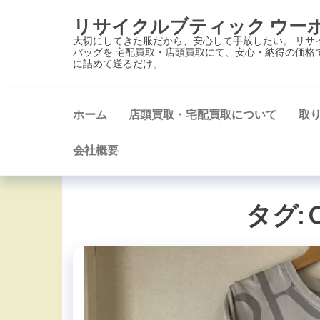
コ
リサイクルブティック ウー
ン
大切にしてきた服だから、安心して手放したい。 リサ
テ
バッグを 宅配買取・店頭買取にて、安心・納得の価格
に詰めて送るだけ。
ン
ツ
に
ホーム
店頭買取・宅配買取について
取
ス
キ
会社概要
ッ
プ
タグ:
C