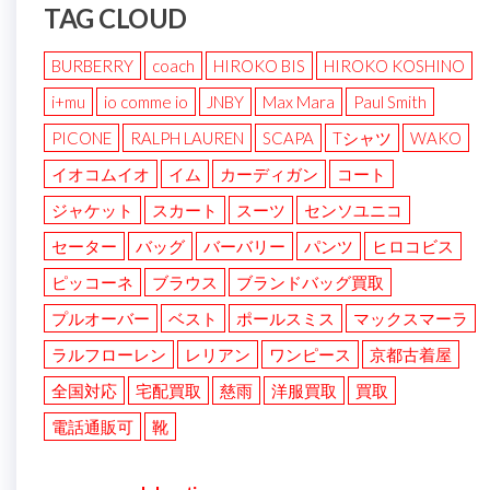
TAG CLOUD
BURBERRY
coach
HIROKO BIS
HIROKO KOSHINO
i+mu
io comme io
JNBY
Max Mara
Paul Smith
PICONE
RALPH LAUREN
SCAPA
Tシャツ
WAKO
イオコムイオ
イム
カーディガン
コート
ジャケット
スカート
スーツ
センソユニコ
セーター
バッグ
バーバリー
パンツ
ヒロコビス
ピッコーネ
ブラウス
ブランドバッグ買取
プルオーバー
ベスト
ポールスミス
マックスマーラ
ラルフローレン
レリアン
ワンピース
京都古着屋
全国対応
宅配買取
慈雨
洋服買取
買取
電話通販可
靴