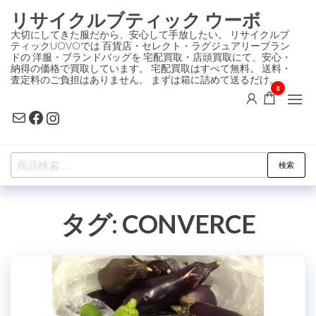
コ
リサイクルブティック ウーボ
ン
大切にしてきた服だから、安心して手放したい。 リサイクルブ
ティックUOVOでは 百貨店・セレクト・ラグジュアリーブラン
テ
ドの 洋服・ブランドバッグを 宅配買取・店頭買取にて、安心・
ン
納得の価格で買取しています。 宅配買取はすべて無料。 送料・
査定料のご負担はありません。 まずは箱に詰めて送るだけ。
ツ
0
に
Mail
Facebook
Instagram
ス
キ
検
ッ
検索
索
プ
対
タグ:
CONVERCE
象: