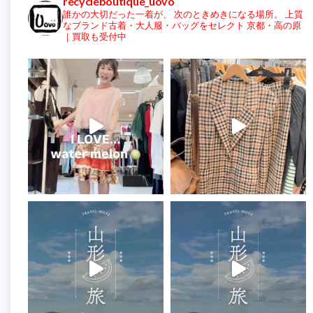
recycleboutique_uovo
誰かの大切だった一着が、
次のときめきになる場所。
上質
なブランド古着・大人服・バッグをセレクト
京都・高の原
｜買取も受付中