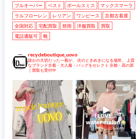
プルオーバー
ベスト
ポールスミス
マックスマーラ
ラルフローレン
レリアン
ワンピース
京都古着屋
全国対応
宅配買取
慈雨
洋服買取
買取
電話通販可
靴
recycleboutique_uovo
誰かの大切だった一着が、
次のときめきになる場所。
上質
なブランド古着・大人服・バッグをセレクト
京都・高の原
｜買取も受付中