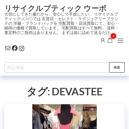
コ
リサイクルブティック ウーボ
ン
大切にしてきた服だから、安心して手放したい。 リサイクルブ
ティックUOVOでは 百貨店・セレクト・ラグジュアリーブラン
テ
ドの 洋服・ブランドバッグを 宅配買取・店頭買取にて、安心・
ン
納得の価格で買取しています。 宅配買取はすべて無料。 送料・
査定料のご負担はありません。 まずは箱に詰めて送るだけ。
ツ
0
に
Mail
Facebook
Instagram
ス
キ
検
ッ
検索
索
プ
対
タグ:
DEVASTEE
象: