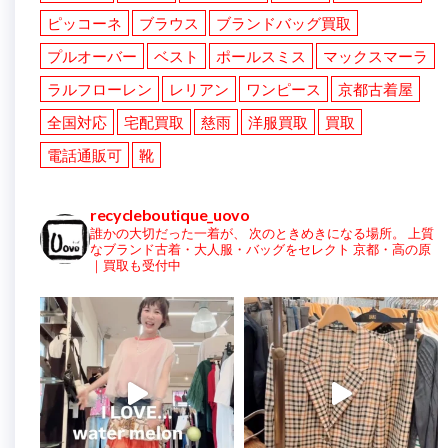
ピッコーネ
ブラウス
ブランドバッグ買取
プルオーバー
ベスト
ポールスミス
マックスマーラ
ラルフローレン
レリアン
ワンピース
京都古着屋
全国対応
宅配買取
慈雨
洋服買取
買取
電話通販可
靴
recycleboutique_uovo
誰かの大切だった一着が、
次のときめきになる場所。
上質
なブランド古着・大人服・バッグをセレクト
京都・高の原
｜買取も受付中