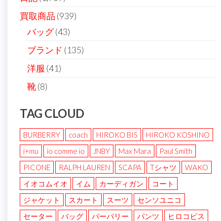
買取商品
(939)
バッグ
(43)
ブランド
(135)
洋服
(41)
靴
(8)
TAG CLOUD
BURBERRY
coach
HIROKO BIS
HIROKO KOSHINO
i+mu
io comme io
JNBY
Max Mara
Paul Smith
PICONE
RALPH LAUREN
SCAPA
Tシャツ
WAKO
イオコムイオ
イム
カーディガン
コート
ジャケット
スカート
スーツ
センソユニコ
セーター
バッグ
バーバリー
パンツ
ヒロコビス