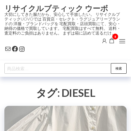
コ
リサイクルブティック ウーボ
ン
大切にしてきた服だから、安心して手放したい。 リサイクルブ
ティックUOVOでは 百貨店・セレクト・ラグジュアリーブラン
テ
ドの 洋服・ブランドバッグを 宅配買取・店頭買取にて、安心・
ン
納得の価格で買取しています。 宅配買取はすべて無料。 送料・
査定料のご負担はありません。 まずは箱に詰めて送るだけ。
ツ
0
に
Mail
Facebook
Instagram
ス
キ
検
ッ
検索
索
プ
対
タグ:
DIESEL
象: