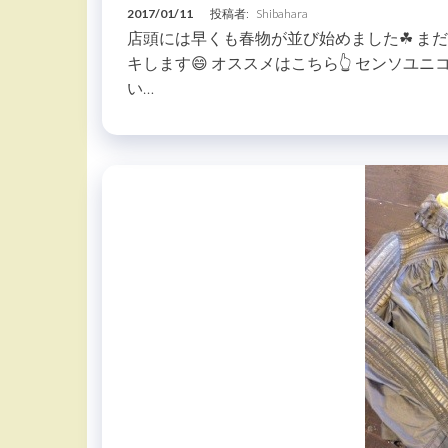
2017/01/11
投稿者:
Shibahara
店頭には早くも春物が並び始めました☘ ま
キします😄 オススメはこちら👆 センソユニ
い…