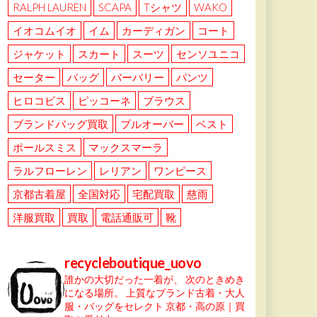
RALPH LAUREN
SCAPA
Tシャツ
WAKO
イオコムイオ
イム
カーディガン
コート
ジャケット
スカート
スーツ
センソユニコ
セーター
バッグ
バーバリー
パンツ
ヒロコビス
ピッコーネ
ブラウス
ブランドバッグ買取
プルオーバー
ベスト
ポールスミス
マックスマーラ
ラルフローレン
レリアン
ワンピース
京都古着屋
全国対応
宅配買取
慈雨
洋服買取
買取
電話通販可
靴
recycleboutique_uovo
誰かの大切だった一着が、
次のときめき
になる場所。
上質なブランド古着・大人
服・バッグをセレクト
京都・高の原｜買