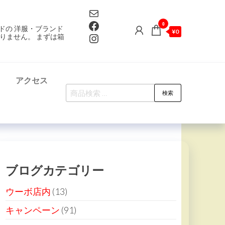
Mail
Facebook
0
ドの 洋服・ブランド
¥0
Instagram
りません。 まずは箱
て
アクセス
検
検索
索
対
象:
ブログカテゴリー
ウーボ店内
(13)
キャンペーン
(91)