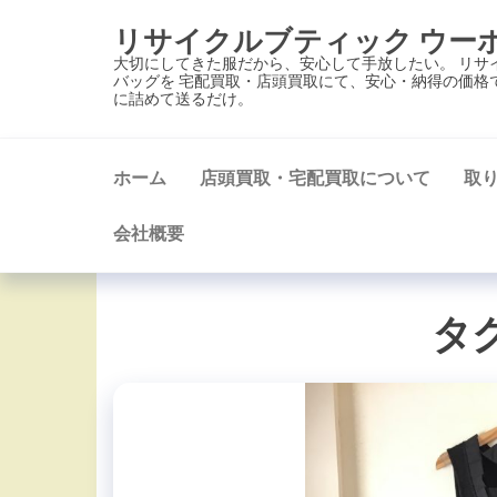
コ
リサイクルブティック ウー
ン
大切にしてきた服だから、安心して手放したい。 リサ
テ
バッグを 宅配買取・店頭買取にて、安心・納得の価格
に詰めて送るだけ。
ン
ツ
に
ホーム
店頭買取・宅配買取について
取
ス
キ
会社概要
ッ
プ
タグ