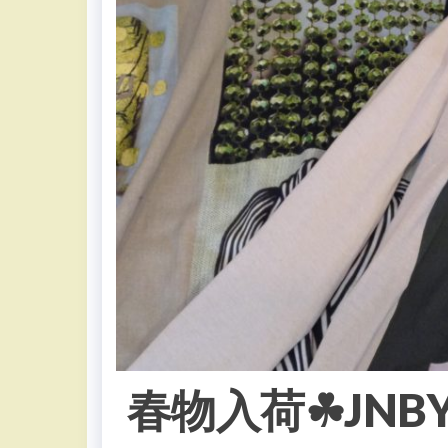
春物入荷☘JNB