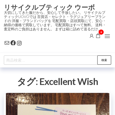
コ
リサイクルブティック ウーボ
ン
大切にしてきた服だから、安心して手放したい。 リサイクルブ
ティックUOVOでは 百貨店・セレクト・ラグジュアリーブラン
テ
ドの 洋服・ブランドバッグを 宅配買取・店頭買取にて、安心・
ン
納得の価格で買取しています。 宅配買取はすべて無料。 送料・
査定料のご負担はありません。 まずは箱に詰めて送るだけ。
ツ
0
に
Mail
Facebook
Instagram
ス
キ
検
ッ
検索
索
プ
対
タグ:
Excellent Wish
象: