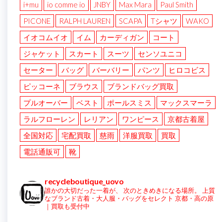
i+mu
io comme io
JNBY
Max Mara
Paul Smith
PICONE
RALPH LAUREN
SCAPA
Tシャツ
WAKO
イオコムイオ
イム
カーディガン
コート
ジャケット
スカート
スーツ
センソユニコ
セーター
バッグ
バーバリー
パンツ
ヒロコビス
ピッコーネ
ブラウス
ブランドバッグ買取
プルオーバー
ベスト
ポールスミス
マックスマーラ
ラルフローレン
レリアン
ワンピース
京都古着屋
全国対応
宅配買取
慈雨
洋服買取
買取
電話通販可
靴
recycleboutique_uovo
誰かの大切だった一着が、
次のときめきになる場所。
上質
なブランド古着・大人服・バッグをセレクト
京都・高の原
｜買取も受付中