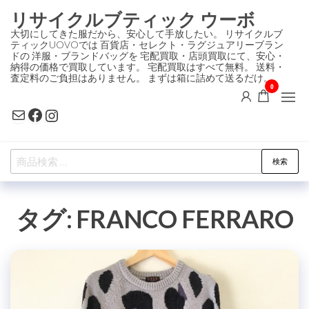
コ
リサイクルブティック ウーボ
ン
大切にしてきた服だから、安心して手放したい。 リサイクルブ
ティックUOVOでは 百貨店・セレクト・ラグジュアリーブラン
テ
ドの 洋服・ブランドバッグを 宅配買取・店頭買取にて、安心・
ン
納得の価格で買取しています。 宅配買取はすべて無料。 送料・
査定料のご負担はありません。 まずは箱に詰めて送るだけ。
ツ
0
に
Mail
Facebook
Instagram
ス
キ
検
ッ
検索
索
プ
対
タグ:
FRANCO FERRARO
象: