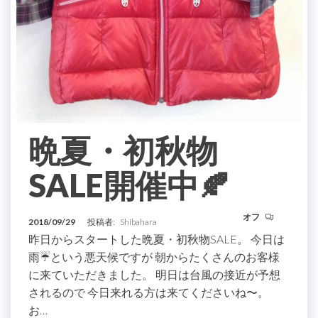
晩夏・初秋物
SALE開催中🍂
オフ
2018/09/29
投稿者:
Shibahara
昨日からスタートした晩夏・初秋物SALE。 今日は
雨☔️という悪天候ですが 朝からたくさんのお客様
に来ていただきました。 明日は台風の接近が予想
されるので 今日来れる方は来てくださいね〜。
お…