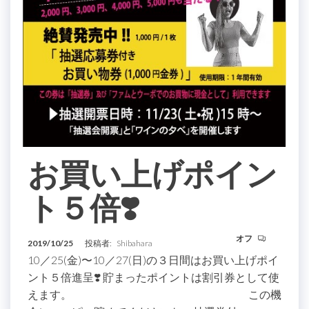
お買い上げポイン
ト５倍❣️
オフ
2019/10/25
投稿者:
Shibahara
10／25(金)〜10／27(日)の３日間はお買い上げポイ
ント５倍進呈❣️ 貯まったポイントは割引券として使
えます。 この機