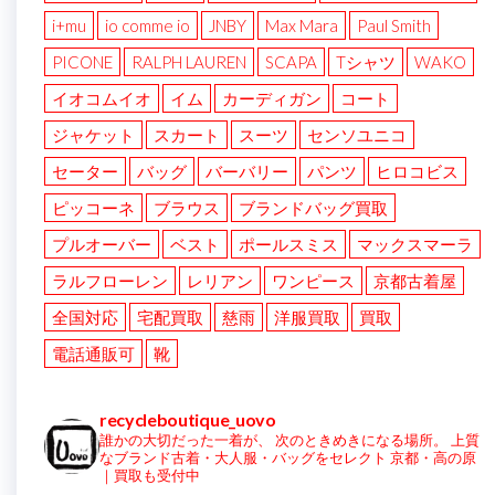
i+mu
io comme io
JNBY
Max Mara
Paul Smith
PICONE
RALPH LAUREN
SCAPA
Tシャツ
WAKO
イオコムイオ
イム
カーディガン
コート
ジャケット
スカート
スーツ
センソユニコ
セーター
バッグ
バーバリー
パンツ
ヒロコビス
ピッコーネ
ブラウス
ブランドバッグ買取
プルオーバー
ベスト
ポールスミス
マックスマーラ
ラルフローレン
レリアン
ワンピース
京都古着屋
全国対応
宅配買取
慈雨
洋服買取
買取
電話通販可
靴
recycleboutique_uovo
誰かの大切だった一着が、
次のときめきになる場所。
上質
なブランド古着・大人服・バッグをセレクト
京都・高の原
｜買取も受付中