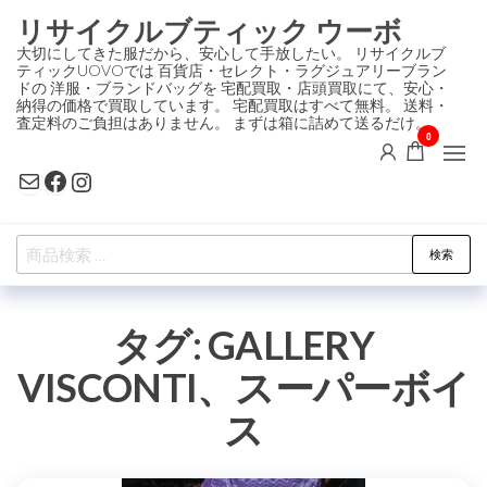
コ
リサイクルブティック ウーボ
ン
大切にしてきた服だから、安心して手放したい。 リサイクルブ
ティックUOVOでは 百貨店・セレクト・ラグジュアリーブラン
テ
ドの 洋服・ブランドバッグを 宅配買取・店頭買取にて、安心・
ン
納得の価格で買取しています。 宅配買取はすべて無料。 送料・
査定料のご負担はありません。 まずは箱に詰めて送るだけ。
ツ
0
に
Mail
Facebook
Instagram
ス
キ
検
ッ
検索
索
プ
対
タグ:
GALLERY
象:
VISCONTI、スーパーボイ
ス