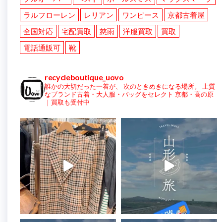
ラルフローレン
レリアン
ワンピース
京都古着屋
全国対応
宅配買取
慈雨
洋服買取
買取
電話通販可
靴
recycleboutique_uovo
誰かの大切だった一着が、
次のときめきになる場所。
上質
なブランド古着・大人服・バッグをセレクト
京都・高の原
｜買取も受付中