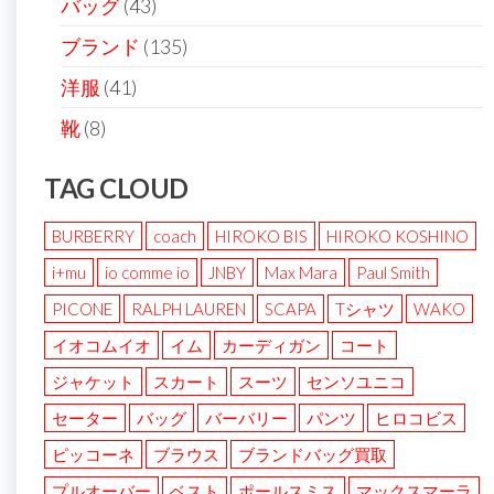
バッグ
(43)
ブランド
(135)
洋服
(41)
靴
(8)
TAG CLOUD
BURBERRY
coach
HIROKO BIS
HIROKO KOSHINO
i+mu
io comme io
JNBY
Max Mara
Paul Smith
PICONE
RALPH LAUREN
SCAPA
Tシャツ
WAKO
イオコムイオ
イム
カーディガン
コート
ジャケット
スカート
スーツ
センソユニコ
セーター
バッグ
バーバリー
パンツ
ヒロコビス
ピッコーネ
ブラウス
ブランドバッグ買取
プルオーバー
ベスト
ポールスミス
マックスマーラ